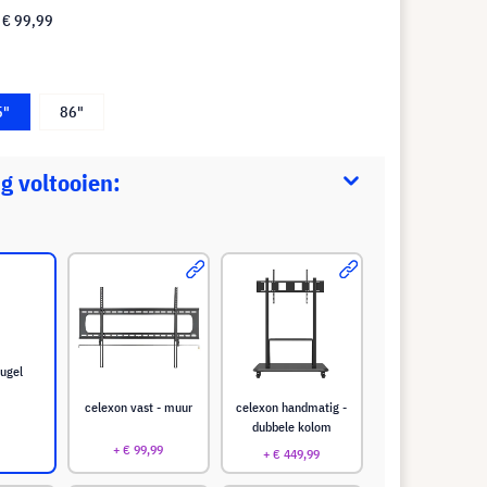
f
€ 99,99
5"
86"
g voltooien:
ugel
celexon vast - muur
celexon handmatig -
dubbele kolom
+ € 99,99
+ € 449,99