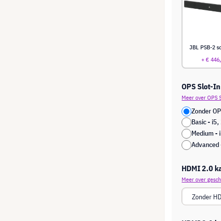
JBL PSB-2 s
+ € 446
OPS Slot-In
Meer over OPS S
Zonder OP
Basic - i
Medium -
Advanced 
HDMI 2.0 k
Meer over gesch