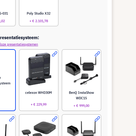
5-031
Poly Studio X32
2,02
+ € 2.101,78
resentatiesysteem:
loze presentatiesystemen
r
systeem
celexon WHD30M
BenQ InstaShow
WDC15
+ € 229,99
+ € 999,00