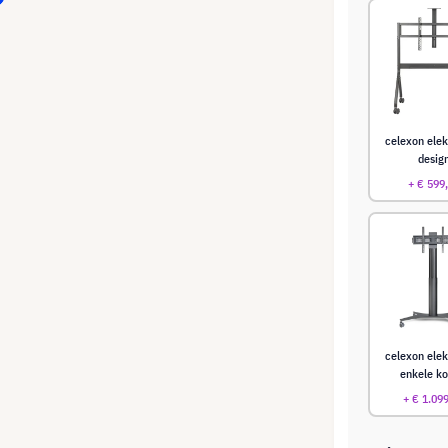
celexon elek
desig
+ € 599
celexon elek
enkele k
+ € 1.09