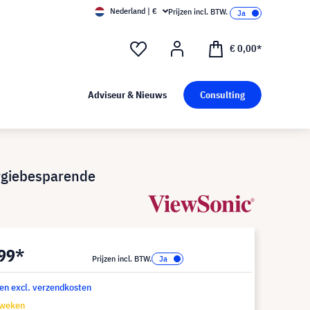
Nederland | €
Prijzen incl. BTW.
€ 0,00*
Adviseur & Nieuws
Consulting
rgiebesparende
,99*
Prijzen incl. BTW.
 en excl. verzendkosten
 weken