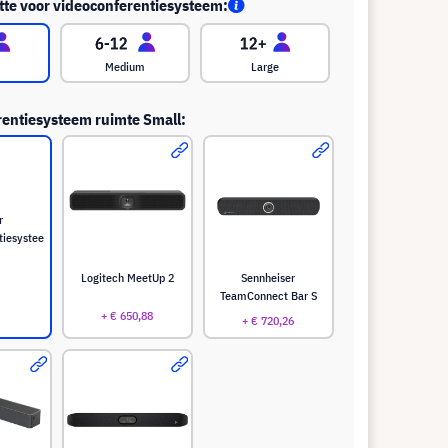
te voor videoconferentiesysteem:
Medium
Large
entiesysteem ruimte Small:
r
tiesystee
Logitech MeetUp 2
Sennheiser
TeamConnect Bar S
+ € 650,88
+ € 720,26