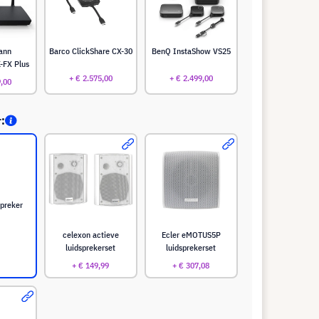
ann
Barco ClickShare CX-30
BenQ InstaShow VS25
-FX Plus
+ € 2.575,00
+ € 2.499,00
9,00
r:
spreker
celexon actieve
Ecler eMOTUS5P
luidsprekerset
luidsprekerset
+ € 149,99
+ € 307,08