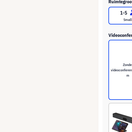
Ruimtegroot
Small
Videoconfer
Zonde
videoconferen
m