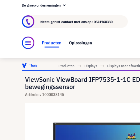
De groep ondernemingen
Over visunext.nl
De visunext Groep
Fabrika
Neem gerust contact met ons op:
0541768330
Producten
Oplossingen
Thuis
Producten
Displays
Displays naar afmeti
ViewSonic ViewBoard IFP7535-1-1C EDL
bewegingssensor
Artikelnr: 1000038145