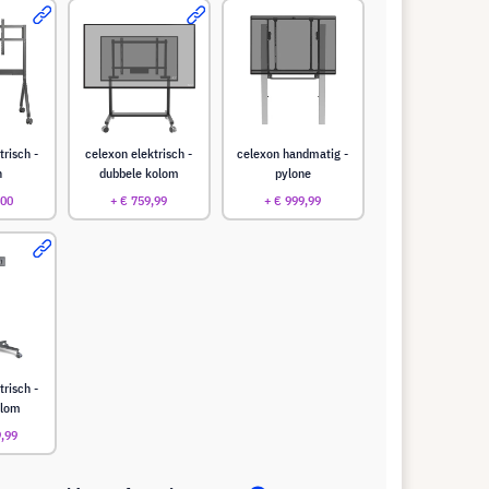
trisch -
celexon elektrisch -
celexon handmatig -
n
dubbele kolom
pylone
,00
+ € 759,99
+ € 999,99
trisch -
olom
9,99