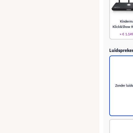
Kinderm
Klick&Show K
+ € 1.14
Luidspreke
Zonder luid