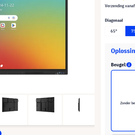
Verzending vana
Diagonaal
65"
7
Oplossin
Beugel:
Zonder be