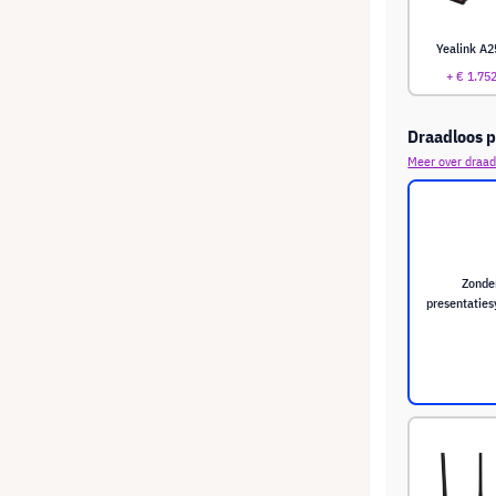
Yealink A2
+ € 1.75
Draadloos p
Meer over draad
Zonde
presentatie