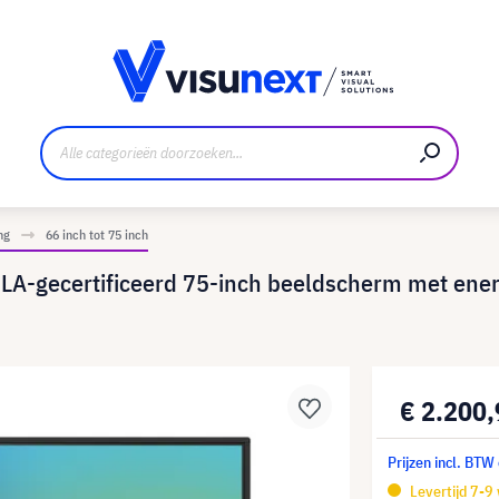
nt
Downloads en persmap
ng
66 inch tot 75 inch
A-gecertificeerd 75-inch beeldscherm met ene
€ 2.200
Prijzen incl. BTW
Levertijd 7-9