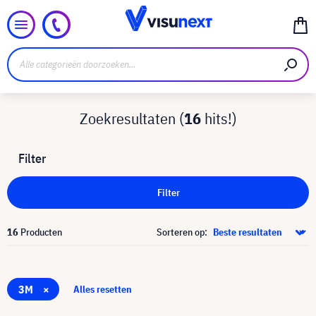
Zoekresultaten (
16
hits!)
Filter
Filter
16
Producten
Sorteren op:
3M
×
Alles resetten