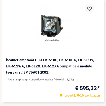
beamerlamp voor EIKI EK-610U, EK-610UA, EK-611W,
EK-611WA, EK-612X, EK-612XA compatibele module
(vervangt: SP.75A01GC01)
Type lamp lamp
Compatibele module
Gewicht
1,2 kg
€ 595,32*
Levertijd 8-15 werkdagen