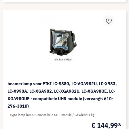
beamerlamp voor EIKI LC-S880, LC-VGA982U, LC-X983,
LC-X990A, LC-XGA982, LC-XGA982U, LC-XGA98OE, LC-
XGA98OUE - compatibele UHR module (vervangt: 610-
276-3010)
Type lamp lamp
Compatibele UHR module
Gewicht
1 kg
€ 144,99*