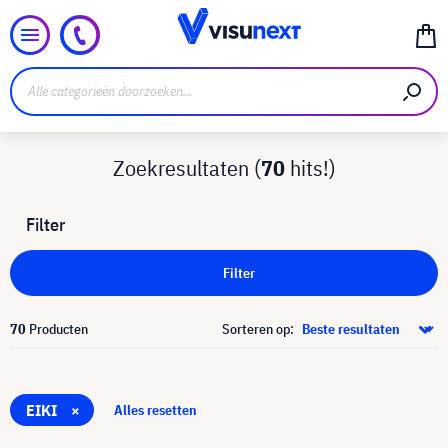
Zoekresultaten (
70
hits!)
Filter
Filter
70
Producten
Sorteren op:
EIKI
×
Alles resetten