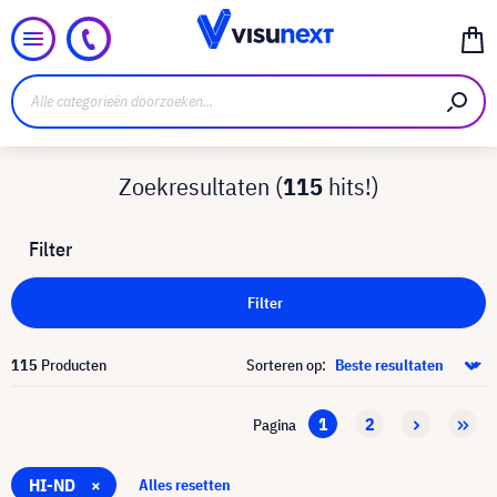
Zoekresultaten (
115
hits!)
Filter
Filter
115
Producten
Sorteren op:
1
2
Pagina
HI-ND
×
Alles resetten