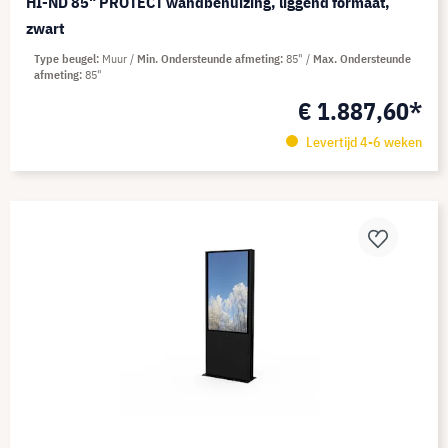
HI-ND 85" PROTECT wandbehuizing, liggend formaat,
zwart
Type beugel
Muur
Min. Ondersteunde afmeting
85"
Max. Ondersteunde
afmeting
85"
€ 1.887,60*
Levertijd 4-6 weken