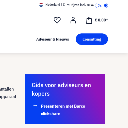
Nederland | €
Prijzen incl. BTW.
€ 0,00*
Adviseur & Nieuws
Consulting
Gids voor adviseurs en
antallen
kopers
rapparaat
Presenteren met Barco
clickshare