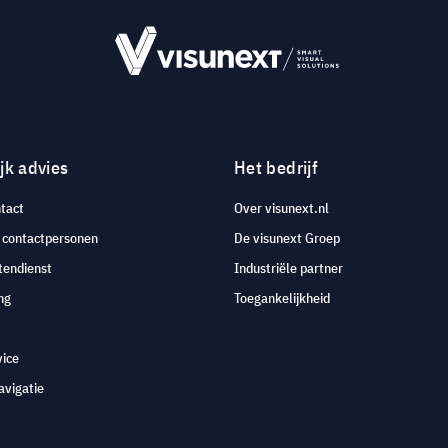
jk advies
Het bedrijf
tact
Over visunext.nl
e contactpersonen
De visunext Groep
tendienst
Industriële partner
ng
Toegankelijkheid
vice
avigatie