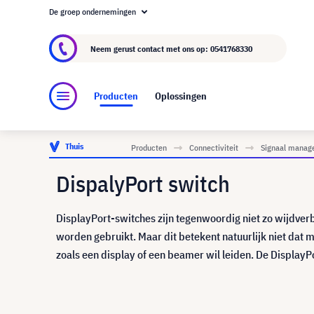
De groep ondernemingen
Over visunext.nl
De visunext Groep
Fabrika
Neem gerust contact met ons op:
0541768330
Producten
Oplossingen
Thuis
Producten
Connectiviteit
Signaal manag
DispalyPort switch
DisplayPort-switches zijn tegenwoordig niet zo wijdver
worden gebruikt. Maar dit betekent natuurlijk niet dat
zoals een display of een beamer wil leiden. De DisplayPo