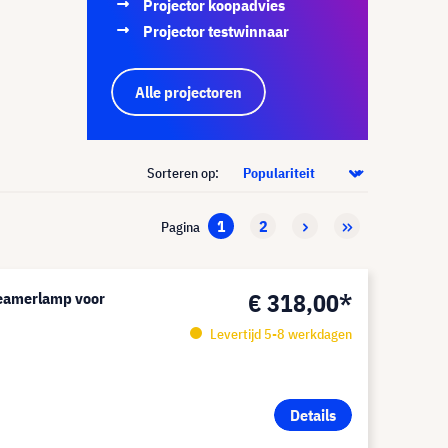
Projector koopadvies
Projector testwinnaar
Alle projectoren
Sorteren op:
1
2
Pagina
€ 318,00*
eamerlamp voor
Levertijd 5-8 werkdagen
Details