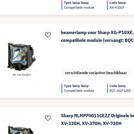
Type lamp lamp
Code lamp
Compatibele module
AN-K10LP
beamerlamp voor Sharp XG-P10XE,
compatibele module (vervangt: B
verschillende varianten beschikbaar
Type lamp lamp
Code lamp
Compatibele module
BQC-XGP10XE
Sharp RLMPF0011CEZZ Originele b
XV-330H, XV-370H, XV-730H