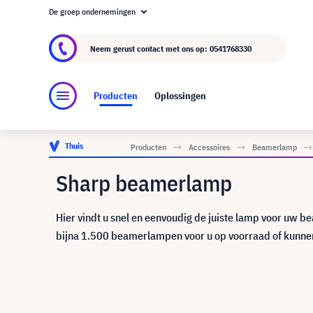
De groep ondernemingen
Over visunext.nl
De visunext Groep
Fabrika
Neem gerust contact met ons op:
0541768330
Producten
Oplossingen
Thuis
Producten
Accessoires
Beamerlamp
Sharp beamerlamp
Hier vindt u snel en eenvoudig de juiste lamp voor uw b
bijna 1.500 beamerlampen voor u op voorraad of kunnen