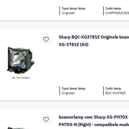
Type lamp lamp
Code lamp
Origineel
CLMPF0052CE0
Sharp BQC-XG3781E Originele bea
XG-3781E (Kit)
Type lamp lamp
Code lamp
Origineel
BQC-XG3781E
beamerlamp voor Sharp XG-PH70X (
PH70X-N (Right) - compatibele modu