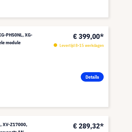
€ 399,00*
 XG-PH50NL, XG-
ele module
Levertijd 8-15 werkdagen
Details
€ 289,32*
, XV-Z17000,