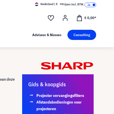
Nederland | €
Prijzen incl. BTW.
€ 0,00*
Adviseur & Nieuws
Consulting
 van deze
Gids & koopgids
Projector vervangingsfilters
Afstandsbedieningen voor
projectoren