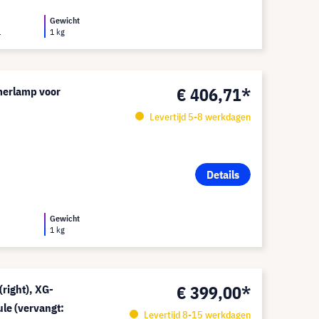
Gewicht
1
1 kg
€ 406,71*
merlamp voor
Levertijd 5-8 werkdagen
Details
Gewicht
1 kg
€ 399,00*
right), XG-
le (vervangt:
Levertijd 8-15 werkdagen