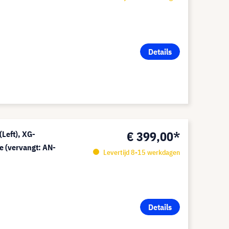
Details
€ 399,00*
Left), XG-
e (vervangt: AN-
Levertijd 8-15 werkdagen
Details