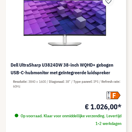
Dell UltraSharp U3824DW 38-inch WQHD+ gebogen
USB-C-hubmonitor met geïntegreerde luidspreker
Resolutie
3840 x 1600
Diagonaal
38"
Type paneel
IPS
Refresh rate
60Hz
F
A
G
€ 1.026,00*
Op voorraad. Klaar voor onmiddellijke verzending. Levertijd
1-2 werkdagen