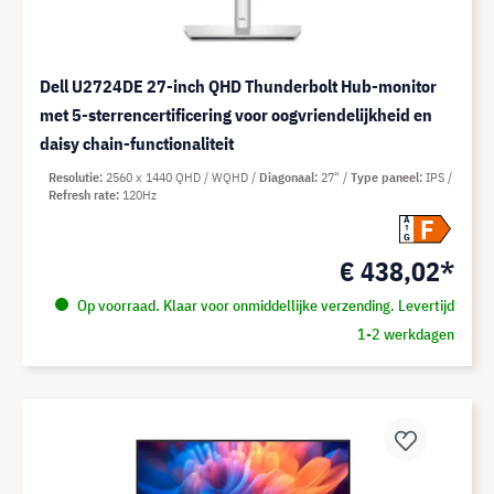
Dell U2724DE 27-inch QHD Thunderbolt Hub-monitor
met 5-sterrencertificering voor oogvriendelijkheid en
daisy chain-functionaliteit
Resolutie
2560 x 1440 QHD / WQHD
Diagonaal
27"
Type paneel
IPS
Refresh rate
120Hz
F
A
G
€ 438,02*
Op voorraad. Klaar voor onmiddellijke verzending. Levertijd
1-2 werkdagen