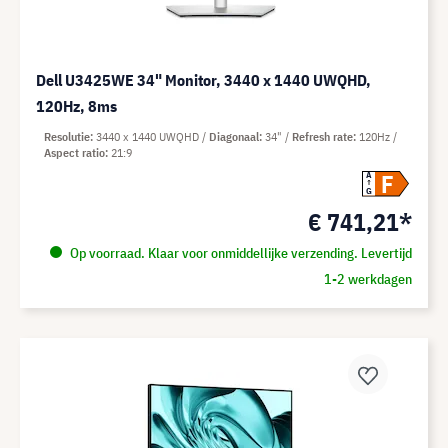
Dell U3425WE 34" Monitor, 3440 x 1440 UWQHD,
120Hz, 8ms
Resolutie
3440 x 1440 UWQHD
Diagonaal
34"
Refresh rate
120Hz
Aspect ratio
21:9
F
A
G
€ 741,21*
Op voorraad. Klaar voor onmiddellijke verzending. Levertijd
1-2 werkdagen