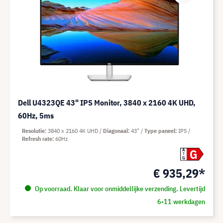
Dell U4323QE 43" IPS Monitor, 3840 x 2160 4K UHD,
60Hz, 5ms
Resolutie
3840 x 2160 4K UHD
Diagonaal
43"
Type paneel
IPS
Refresh rate
60Hz
G
A
G
€ 935,29*
Op voorraad. Klaar voor onmiddellijke verzending. Levertijd
6-11 werkdagen