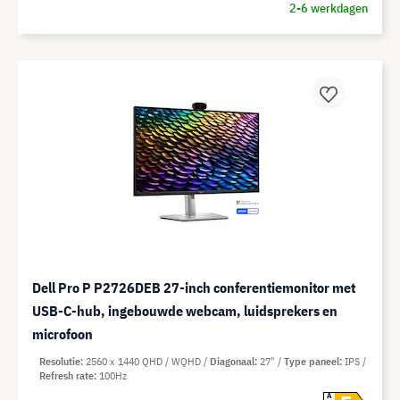
2-6 werkdagen
Dell Pro P P2726DEB 27-inch conferentiemonitor met
USB-C-hub, ingebouwde webcam, luidsprekers en
microfoon
Resolutie
2560 x 1440 QHD / WQHD
Diagonaal
27"
Type paneel
IPS
Refresh rate
100Hz
A