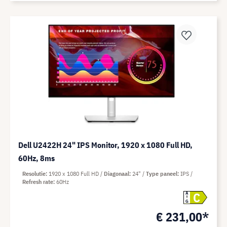
Dell U2422H 24" IPS Monitor, 1920 x 1080 Full HD,
60Hz, 8ms
Resolutie
1920 x 1080 Full HD
Diagonaal
24"
Type paneel
IPS
Refresh rate
60Hz
C
A
G
€ 231,00*