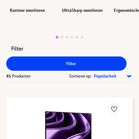
Kantoor monitoren
UltraSharp monitoren
Ergonomisch
Filter
Filter
45
Producten
Sorteren op: