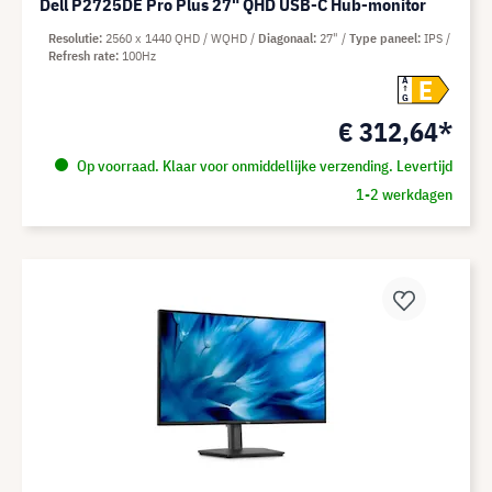
Dell P2725DE Pro Plus 27" QHD USB-C Hub-monitor
Resolutie
2560 x 1440 QHD / WQHD
Diagonaal
27"
Type paneel
IPS
Refresh rate
100Hz
E
A
G
€ 312,64*
Op voorraad. Klaar voor onmiddellijke verzending. Levertijd
1-2 werkdagen