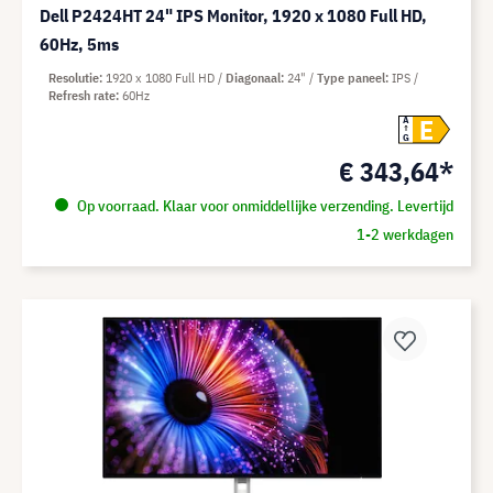
Dell P2424HT 24" IPS Monitor, 1920 x 1080 Full HD,
60Hz, 5ms
Resolutie
1920 x 1080 Full HD
Diagonaal
24"
Type paneel
IPS
Refresh rate
60Hz
E
A
G
€ 343,64*
Op voorraad. Klaar voor onmiddellijke verzending. Levertijd
1-2 werkdagen