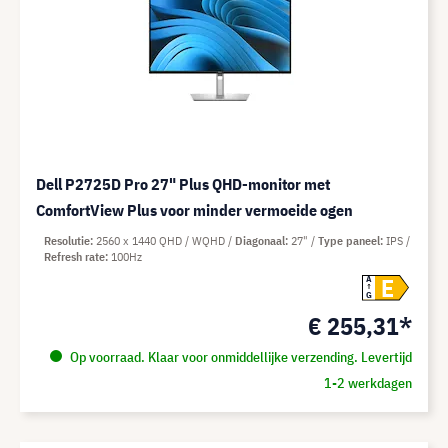
Dell P2725D Pro 27" Plus QHD-monitor met
ComfortView Plus voor minder vermoeide ogen
Resolutie
2560 x 1440 QHD / WQHD
Diagonaal
27"
Type paneel
IPS
Refresh rate
100Hz
E
A
G
€ 255,31*
Op voorraad. Klaar voor onmiddellijke verzending. Levertijd
1-2 werkdagen