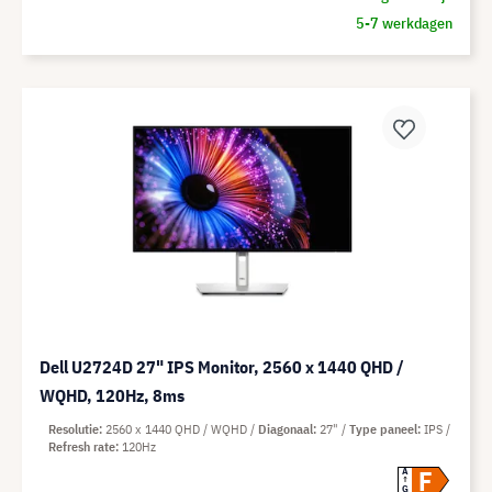
5-7 werkdagen
Dell U2724D 27" IPS Monitor, 2560 x 1440 QHD /
WQHD, 120Hz, 8ms
Resolutie
2560 x 1440 QHD / WQHD
Diagonaal
27"
Type paneel
IPS
Refresh rate
120Hz
F
A
G