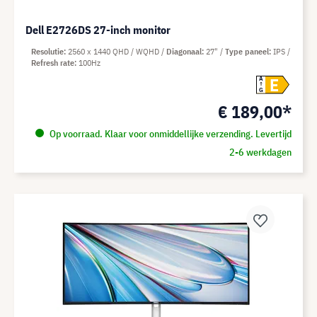
Dell E2726DS 27-inch monitor
Resolutie
2560 x 1440 QHD / WQHD
Diagonaal
27"
Type paneel
IPS
Refresh rate
100Hz
E
A
G
€ 189,00*
Op voorraad. Klaar voor onmiddellijke verzending. Levertijd
2-6 werkdagen