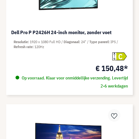
Dell Pro P P2426H 24-inch monitor, zonder voet
Resolutie
1920 x 1080 Full HD
Diagonaal
24"
Type paneel
IPS
Refresh rate
120Hz
C
A
G
€ 150,48*
Op voorraad. Klaar voor onmiddellijke verzending. Levertijd
2-6 werkdagen