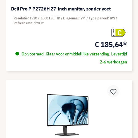
Dell Pro P P2726H 27-inch monitor, zonder voet
Resolutie
1920 x 1080 Full HD
Diagonaal
27"
Type paneel
IPS
Refresh rate
120Hz
C
A
G
€ 185,64*
Op voorraad. Klaar voor onmiddellijke verzending. Levertijd
2-6 werkdagen