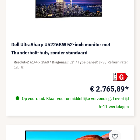
Dell UltraSharp U5226KW 52-inch monitor met
Thunderbolt-hub, zonder standaard
Resolutie
6144 x 2560
Diagonaal
52"
Type paneel
IPS
Refresh rate
120Hz
G
A
G
€ 2.765,89*
Op voorraad. Klaar voor onmiddellijke verzending. Levertijd
6-11 werkdagen