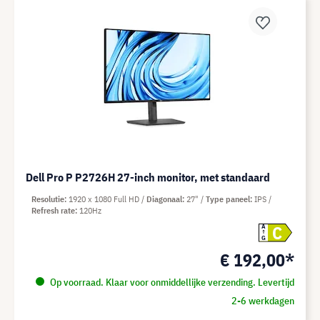
Dell Pro P P2726H 27-inch monitor, met standaard
Resolutie
1920 x 1080 Full HD
Diagonaal
27"
Type paneel
IPS
Refresh rate
120Hz
C
A
G
€ 192,00*
Op voorraad. Klaar voor onmiddellijke verzending. Levertijd
2-6 werkdagen