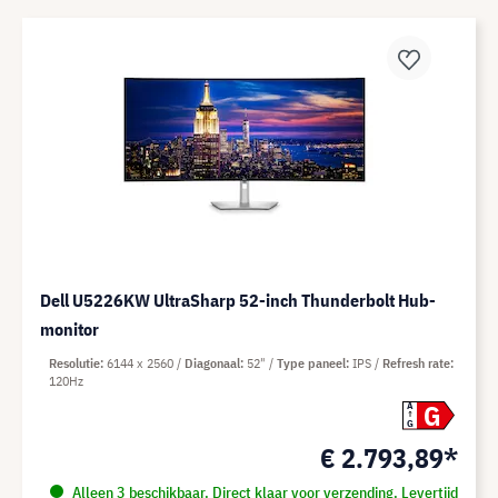
Dell U5226KW UltraSharp 52-inch Thunderbolt Hub-
monitor
Resolutie
6144 x 2560
Diagonaal
52"
Type paneel
IPS
Refresh rate
120Hz
G
A
G
€ 2.793,89*
Alleen 3 beschikbaar. Direct klaar voor verzending. Levertijd