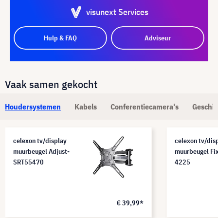
visunext Services
Hulp & FAQ
Adviseur
Vaak samen gekocht
Houdersystemen
Kabels
Conferentiecamera's
Geschik
celexon tv/display
celexon tv/dis
muurbeugel Adjust-
muurbeugel Fi
SRT55470
4225
€ 39,99*