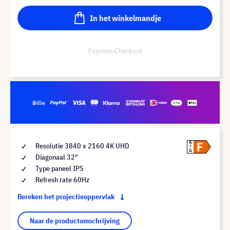
In het winkelmandje
Express-Checkout
F
A
Resolutie 3840 x 2160 4K UHD
G
Diagonaal 32"
Type paneel IPS
Refresh rate 60Hz
Bereken het projectieoppervlak
Naar de productomschrijving