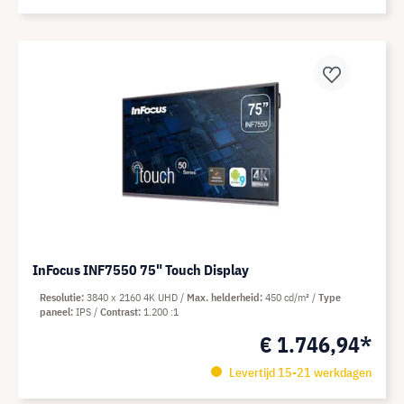
InFocus INF7550 75" Touch Display
Resolutie
3840 x 2160 4K UHD
Max. helderheid
450 cd/m²
Type
paneel
IPS
Contrast
1.200 :1
€ 1.746,94*
Levertijd 15-21 werkdagen