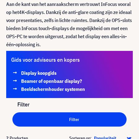
Aan de kant van het aanraakscherm vertrouwt InFocus vooral
op het4K-displays. Dankzij de anti-glare coating zijn ze ideaal
voor presentaties, zelfs in lichte ruimtes. Dankzij de OPS-slots
bieden InFocus touch-displays de mogelijkheid om met een
OPS-PC te worden uitgerust, zodat het display een alles-in-
één-oplossing is.
Gids voor adviseurs en kopers
Display koopgids
Beamer of openbaar display?
Beeldschermhouder systemen
Filter
Filter
2
Producten
Sorteren op: