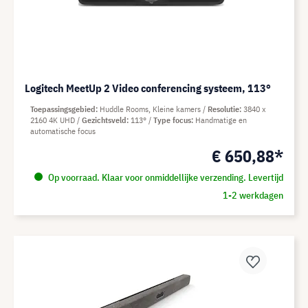
Logitech MeetUp 2 Video conferencing systeem, 113°
Toepassingsgebied
Huddle Rooms, Kleine kamers
Resolutie
3840 x
2160 4K UHD
Gezichtsveld
113°
Type focus
Handmatige en
automatische focus
€ 650,88*
Op voorraad. Klaar voor onmiddellijke verzending. Levertijd
1-2 werkdagen