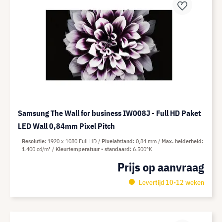
Samsung The Wall for business IW008J - Full HD Paket
LED Wall 0,84mm Pixel Pitch
Resolutie
1920 x 1080 Full HD
Pixelafstand
0,84 mm
Max. helderheid
1.400 cd/m²
Kleurtemperatuur - standaard
6.500°K
Prijs op aanvraag
Levertijd 10-12 weken