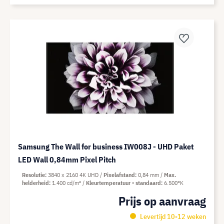
Samsung The Wall for business IW008J - UHD Paket
LED Wall 0,84mm Pixel Pitch
Resolutie
3840 x 2160 4K UHD
Pixelafstand
0,84 mm
Max.
helderheid
1.400 cd/m²
Kleurtemperatuur - standaard
6.500°K
Prijs op aanvraag
Levertijd 10-12 weken