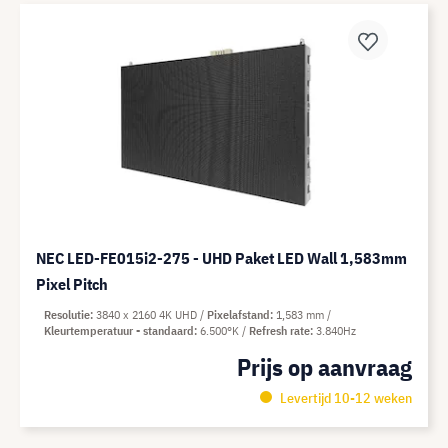
NEC LED-FE015i2-275 - UHD Paket LED Wall 1,583mm
Pixel Pitch
Resolutie
3840 x 2160 4K UHD
Pixelafstand
1,583 mm
Kleurtemperatuur - standaard
6.500°K
Refresh rate
3.840Hz
Prijs op aanvraag
Levertijd 10-12 weken