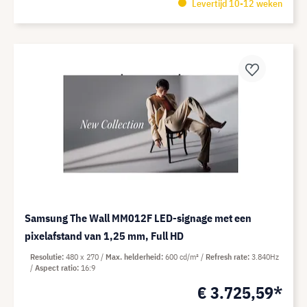
Levertijd 10-12 weken
Samsung The Wall MM012F LED-signage met een
pixelafstand van 1,25 mm, Full HD
Resolutie
480 x 270
Max. helderheid
600 cd/m²
Refresh rate
3.840Hz
Aspect ratio
16:9
€ 3.725,59*