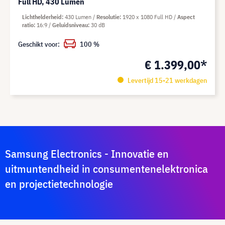
Full HD, 430 Lumen
Lichthelderheid
430 Lumen
Resolutie
1920 x 1080 Full HD
Aspect
ratio
16:9
Geluidsniveau
30 dB
Geschikt voor:
100 %
€ 1.399,00*
Levertijd 15-21 werkdagen
Samsung Electronics - Innovatie en
uitmuntendheid in consumentenelektronica
en projectietechnologie