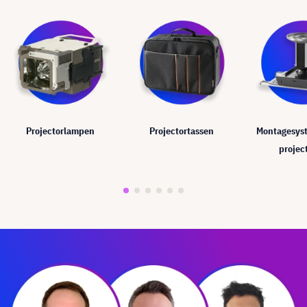
Projectorlampen
Projectortassen
Montagesys
projec