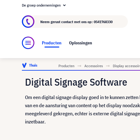
De groep ondernemingen
Over visunext.nl
De visunext Groep
Fabrika
Neem gerust contact met ons op:
0541768330
Producten
Oplossingen
Thuis
Producten
Accessoires
Display accessoir
Digital Signage Software
Om een digital signage display goed in te kunnen zetten 
van en de aansturing van content op het display noodza
meegeleverd gekregen, echter is externe digital signag
inzetbaar.