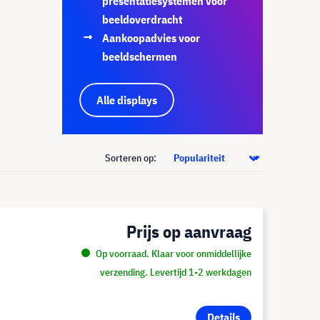
presentatiesystemen voor
beeldoverdracht
Aankoopadvies voor
beeldschermen
Alle displays
Sorteren op:
Prijs op aanvraag
Op voorraad. Klaar voor onmiddellijke
verzending. Levertijd 1-2 werkdagen
Details