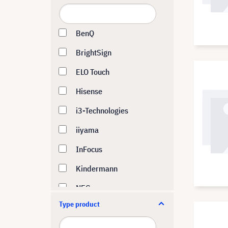
BenQ
BrightSign
ELO Touch
Hisense
i3-Technologies
iiyama
InFocus
Kindermann
NEC
Type product
Optoma
Panasonic