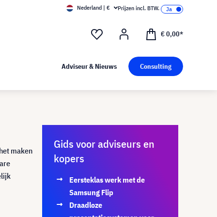
Nederland | €
Prijzen incl. BTW.
€ 0,00*
Adviseur & Nieuws
Consulting
Gids voor adviseurs en
 het maken
kopers
ware
lijk
Eersteklas werk met de
Samsung Flip
Draadloze