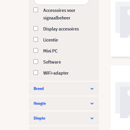
Promethean
Accessoires voor
signaalbeheer
Samsung
Display accesoires
Sharp
Licentie
ViewSonic
Mini PC
Software
WiFi-adapter
Breed
Hoogte
Diepte