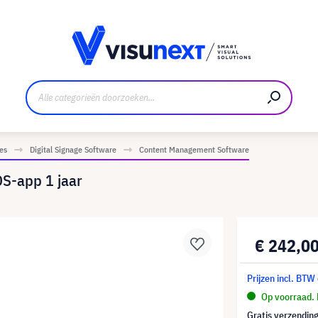
nt
Downloads en persmap
es
Digital Signage Software
Content Management Software
S-app 1 jaar
€ 242,0
Prijzen incl. BTW
Op voorraad. 
Gratis verzending