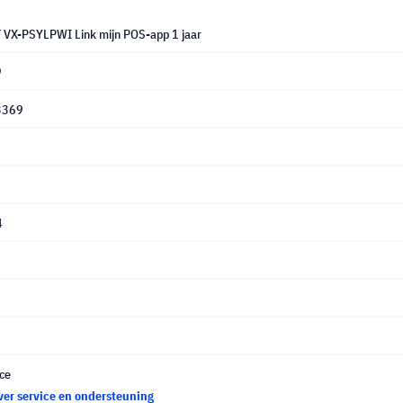
VX-PSYLPWI Link mijn POS-app 1 jaar
9
3369
4
ce
ver service en ondersteuning