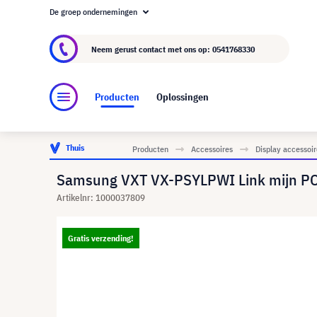
De groep ondernemingen
Over visunext.nl
De visunext Groep
Fabrika
Neem gerust contact met ons op:
0541768330
Producten
Oplossingen
Thuis
Producten
Accessoires
Display accessoir
Samsung VXT VX-PSYLPWI Link mijn PO
Artikelnr: 1000037809
Gratis verzending!