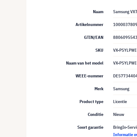
Naam
Samsung VXT 
Artikelnummer
100003780
GTIN/EAN
880609554
SKU
VX-PSYLPWI
Naam van het model
VX-PSYLPWI
WEEE-nummer
DE5773440
Merk
Samsung
Product type
Licentie
Conditie
Nieuw
Soort garantie
BringIn-Servi
Informatie o