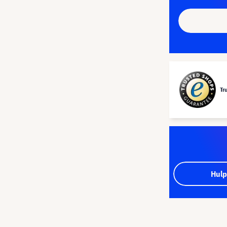
Tr
Hulp