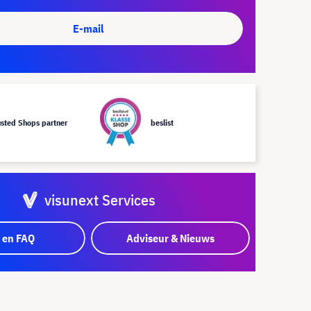
E-mail
usted Shops partner
beslist
visunext Services
 en FAQ
Adviseur & Nieuws