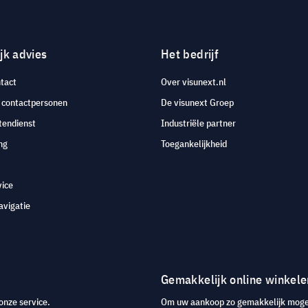
jk advies
Het bedrijf
tact
Over visunext.nl
e contactpersonen
De visunext Groep
tendienst
Industriële partner
ng
Toegankelijkheid
vice
avigatie
Gemakkelijk online winkele
onze service.
Om uw aankoop zo gemakkelijk mogeli