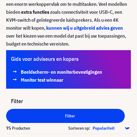
een enorm werkoppervlak om te multitasken. Veel modellen
bieden
extra functies
zoals connectiviteit voor USB-C, een
KVM-switch of geïntegreerde luidsprekers. Als u een 4K
monitor wilt kopen,
kunnen wij u uitgebreid advies geven
over het kiezen van een model dat past bij uw toepassingen,
budget en technische vereisten.
Gids voor adviseurs en kopers
Beeldscherm- en monitorbevestigingen
Monitor test winnaar
Filter
Filter
75
Producten
Sorteren op: