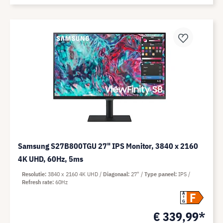
Samsung S27B800TGU 27" IPS Monitor, 3840 x 2160
4K UHD, 60Hz, 5ms
Resolutie
3840 x 2160 4K UHD
Diagonaal
27"
Type paneel
IPS
Refresh rate
60Hz
F
A
G
€ 339,99*