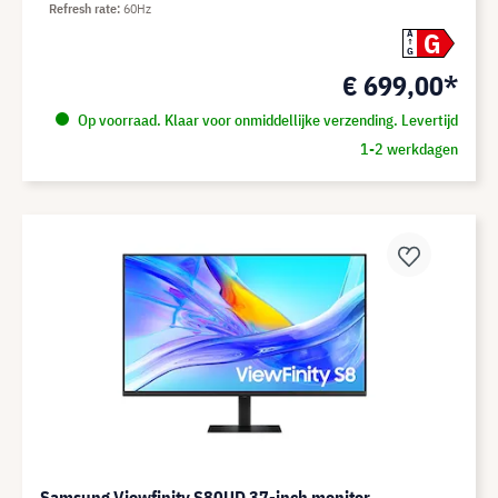
Refresh rate
60Hz
G
A
G
€ 699,00*
Op voorraad. Klaar voor onmiddellijke verzending. Levertijd
1-2 werkdagen
Samsung Viewfinity S80UD 37-inch monitor