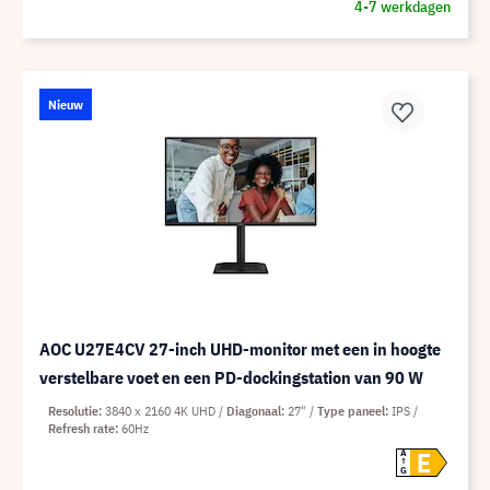
4-7 werkdagen
Nieuw
AOC U27E4CV 27-inch UHD-monitor met een in hoogte
verstelbare voet en een PD-dockingstation van 90 W
Resolutie
3840 x 2160 4K UHD
Diagonaal
27"
Type paneel
IPS
Refresh rate
60Hz
E
A
G