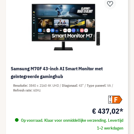
Samsung M70F 43-inch AI Smart Monitor met
geïntegreerde gaminghub
Resolutie
3840 x 2160 4K UHD
Diagonaal
43"
Type paneel
VA
Refresh rate
60Hz
F
A
G
€ 437,02*
Op voorraad. Klaar voor onmiddellijke verzending. Levertijd
1-2 werkdagen