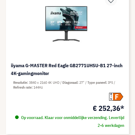
iiyama G-MASTER Red Eagle GB2771UHSU-B1 27-inch
4K-gamingmonitor
Resolutie
3840 x 2160 4K UHD
Diagonaal
27"
Type paneel
IPS
Refresh rate
144Hz
F
A
G
€ 252,36*
Op voorraad. Klaar voor onmiddellijke verzending. Levertijd
2-6 werkdagen