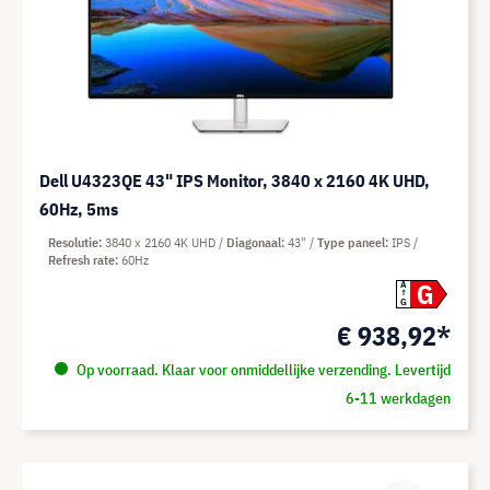
Dell U4323QE 43" IPS Monitor, 3840 x 2160 4K UHD,
60Hz, 5ms
Resolutie
3840 x 2160 4K UHD
Diagonaal
43"
Type paneel
IPS
Refresh rate
60Hz
G
A
G
€ 938,92*
Op voorraad. Klaar voor onmiddellijke verzending. Levertijd
6-11 werkdagen