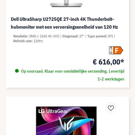
Dell UltraSharp U2725QE 27-inch 4K Thunderbolt-
hubmonitor met een verversingssnelheid van 120 Hz
Resolutie
3840 x 2160 4K UHD
Diagonaal
27"
Type paneel
IPS
Refresh rate
120Hz
F
A
G
€ 616,00*
Op voorraad. Klaar voor onmiddellijke verzending. Levertijd
1-2 werkdagen