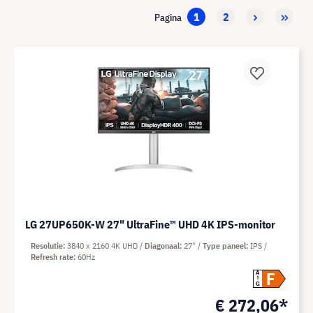
1
2
Pagina
LG 27UP650K-W 27" UltraFine™ UHD 4K IPS-monitor
Resolutie
3840 x 2160 4K UHD
Diagonaal
27"
Type paneel
IPS
Refresh rate
60Hz
F
A
G
€ 272,06*