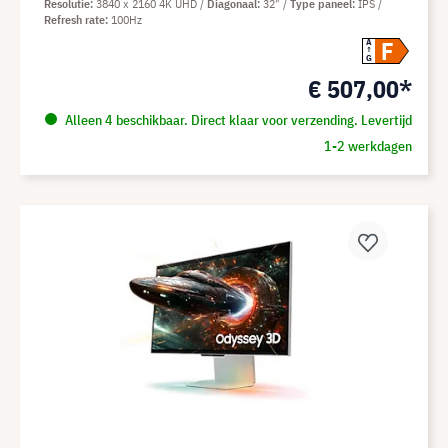
Resolutie
3840 x 2160 4K UHD
Diagonaal
32"
Type paneel
IPS
Refresh rate
100Hz
F
A
G
€ 507,00*
Alleen 4 beschikbaar. Direct klaar voor verzending. Levertijd
1-2 werkdagen