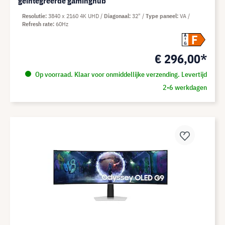
geïntegreerde gaminghub
Resolutie
3840 x 2160 4K UHD
Diagonaal
32"
Type paneel
VA
Refresh rate
60Hz
F
A
G
€ 296,00*
Op voorraad. Klaar voor onmiddellijke verzending. Levertijd
2-6 werkdagen