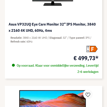
Asus VP32UQ Eye Care Monitor 32" IPS Monitor, 3840
x 2160 4K UHD, 60Hz, 4ms
Resolutie
3840 x 2160 4K UHD
Diagonaal
32"
Type paneel
IPS
Refresh rate
60Hz
F
A
G
€ 499,73*
Op voorraad. Klaar voor onmiddellijke verzending. Levertijd
2-6 werkdagen