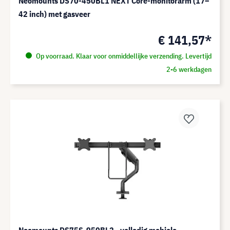
Neomounts DS70-450BL1 NEXT Core-monitorarm (17–
42 inch) met gasveer
€ 141,57*
Op voorraad. Klaar voor onmiddellijke verzending. Levertijd
2-6 werkdagen
Neomounts DS75S-950BL2 - volledig mobiele