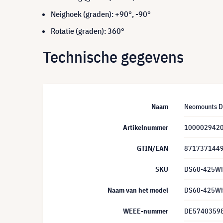
Neighoek (graden): +90°, -90°
Rotatie (graden): 360°
Technische gegevens
Naam
Neomounts DS
Artikelnummer
100002942
GTIN/EAN
871737144
SKU
DS60-425W
Naam van het model
DS60-425W
WEEE-nummer
DE5740359