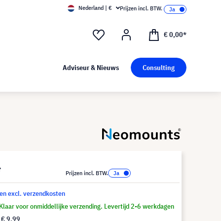
Nederland | €
Prijzen incl. BTW.
€ 0,00*
Adviseur & Nieuws
Consulting
*
Prijzen incl. BTW.
 en excl. verzendkosten
Klaar voor onmiddellijke verzending. Levertijd 2-6 werkdagen
f
€ 9,99