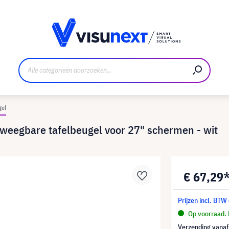
nt
Downloads en persmap
gel
eegbare tafelbeugel voor 27" schermen - wit
€ 67,29
Prijzen incl. BTW
Op voorraad. 
Verzending vana