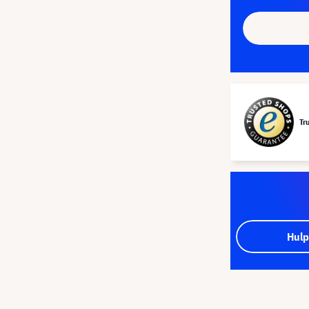
Tr
Hulp