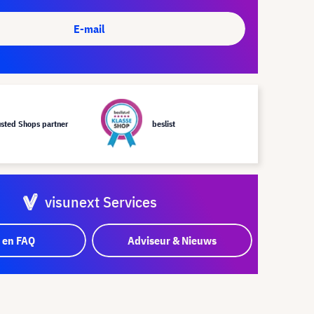
E-mail
usted Shops partner
beslist
visunext Services
 en FAQ
Adviseur & Nieuws