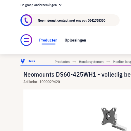
De groep ondernemingen
Over visunext.nl
De visunext Groep
Fabrika
Neem gerust contact met ons op:
0541768330
Producten
Oplossingen
Thuis
Producten
Houdersystemen
Monitor beu
Neomounts DS60-425WH1 - volledig bew
Artikelnr: 1000029420