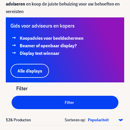
adviseren
en koop de juiste behuizing voor uw behoeften en
vereisten
Gids voor adviseurs en kopers
Koopadvies voor beeldschermen
Beamer of openbaar display?
Display test winnaar
Alle displays
Filter
Filter
126
Producten
Sorteren op: