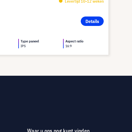
Levertijd 10-12 weken
Details
Type paneel
Aspect ratio
IPS
16:9
Waar u ons nog kunt vinden