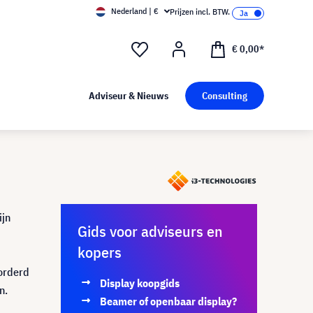
Nederland | €
Prijzen incl. BTW.
€ 0,00*
Adviseur & Nieuws
Consulting
ijn
Gids voor adviseurs en
kopers
vorderd
Display koopgids
n.
Beamer of openbaar display?