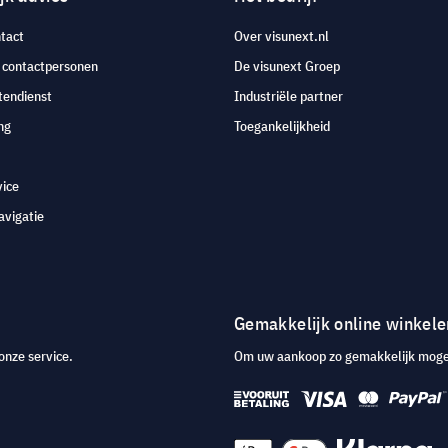
tact
Over visunext.nl
e contactpersonen
De visunext Groep
tendienst
Industriële partner
ng
Toegankelijkheid
vice
avigatie
Gemakkelijk online winkele
onze service.
Om uw aankoop zo gemakkelijk mogeli