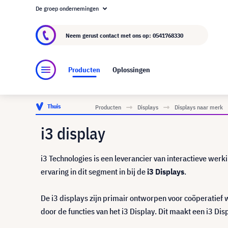
De groep ondernemingen
Over visunext.nl
De visunext Groep
Fabrika
Neem gerust contact met ons op:
0541768330
Producten
Oplossingen
Thuis
Producten
Displays
Displays naar merk
i3 display
i3 Technologies is een leverancier van interactieve werki
ervaring in dit segment in bij de
i3 Displays
.
De i3 displays zijn primair ontworpen voor coöperatief
door de functies van het i3 Display. Dit maakt een i3 Dis