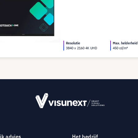
Resolutie
Max. helderheid
3840 x 2160 4K UHD
450 cd/m²
jk advies
Het bedrijf