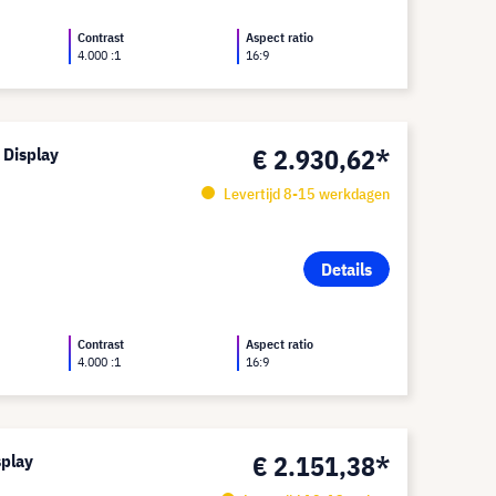
Contrast
Aspect ratio
4.000 :1
16:9
€ 2.930,62*
 Display
Levertijd 8-15 werkdagen
Details
Contrast
Aspect ratio
4.000 :1
16:9
€ 2.151,38*
splay