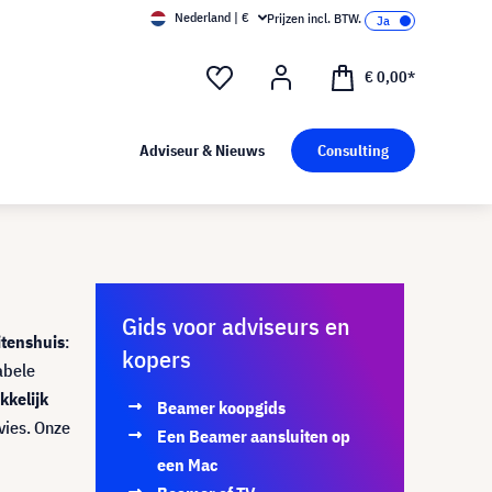
Nederland | €
Prijzen incl. BTW.
€ 0,00*
Adviseur & Nieuws
Consulting
Gids voor adviseurs en
itenshuis
:
kopers
abele
kelijk
Beamer koopgids
vies. Onze
Een Beamer aansluiten op
een Mac