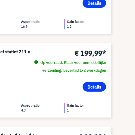
Details
Aspect ratio
Gain factor
16:9
1,2
€ 199,99*
t statief 211 x
Op voorraad. Klaar voor onmiddellijke
verzending. Levertijd 1-2 werkdagen
Details
Aspect ratio
Gain factor
4:3
1