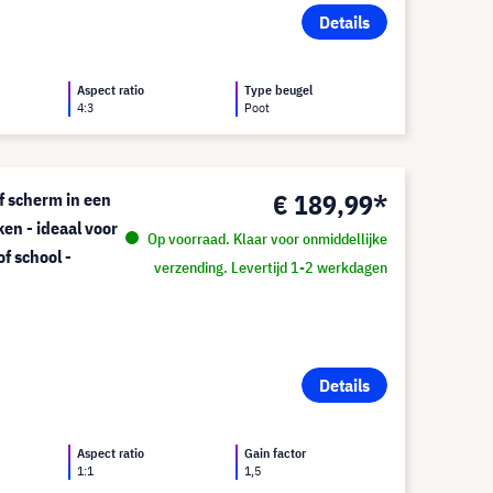
Details
Aspect ratio
Type beugel
4:3
Poot
€ 189,99*
ef scherm in een
ken - ideaal voor
Op voorraad. Klaar voor onmiddellijke
f school -
verzending. Levertijd 1-2 werkdagen
Details
Aspect ratio
Gain factor
1:1
1,5