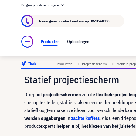
De groep ondernemingen
Over visunext.nl
De visunext Groep
Fabrika
Neem gerust contact met ons op:
0541768330
Producten
Oplossingen
Thuis
Producten
Projectiescherm
Mobiele pro
Statief projectiescherm
Driepoot
projectieschermen
zijn de
flexibele projectie
snel op te stellen, stabiel vlak en een helder beeldopp
statiefhoogten maken ze ideaal voor verschillende kam
worden opgeborgen
in
zachte koffers
. Als u een driepo
productexperts
helpen u bij het kiezen van het juiste f