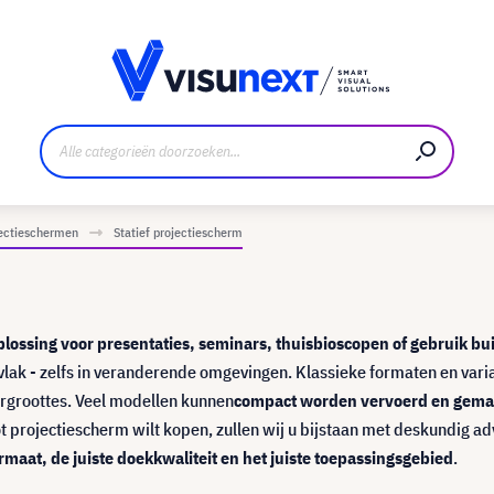
nt
Downloads en persmap
jectieschermen
Statief projectiescherm
oplossing voor presentaties, seminars, thuisbioscopen of gebruik bu
ervlak - zelfs in veranderende omgevingen. Klassieke formaten en vari
ergroottes. Veel modellen kunnen
compact worden vervoerd en gemak
ot projectiescherm wilt kopen, zullen wij u bijstaan met deskundig ad
ormaat, de juiste doekkwaliteit en het juiste toepassingsgebied
.