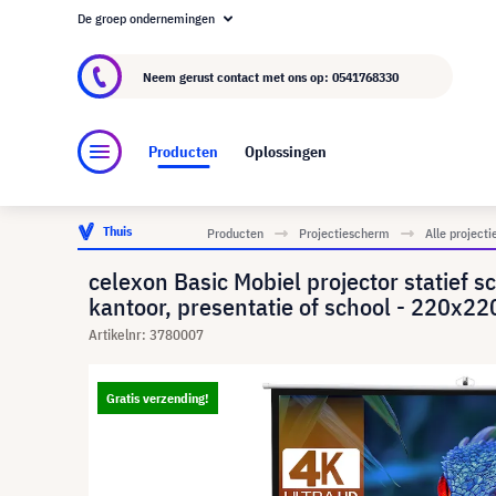
De groep ondernemingen
Over visunext.nl
De visunext Groep
Fabrika
Neem gerust contact met ons op:
0541768330
Producten
Oplossingen
Thuis
Producten
Projectiescherm
Alle project
celexon Basic Mobiel projector statief s
kantoor, presentatie of school - 220x22
Artikelnr: 3780007
Gratis verzending!