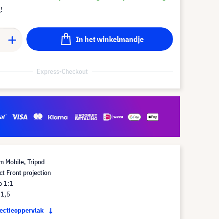
!
In het winkelmandje
Express-Checkout
 Mobile, Tripod
t Front projection
o 1:1
 1,5
jectieoppervlak