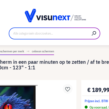
nt
Downloads en persmap
ieschermen per merk
celexon schermen
cherm in een paar minuten op te zetten / af te br
0cm - 123" - 1:1
€ 189,9
Prijzen incl. BTW
Op voorraad. 