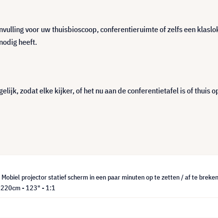
vulling voor uw thuisbioscoop, conferentieruimte of zelfs een klaslo
odig heeft.
ijk, zodat elke kijker, of het nu aan de conferentietafel is of thuis 
 Mobiel projector statief scherm in een paar minuten op te zetten / af te breken
x220cm - 123" - 1:1