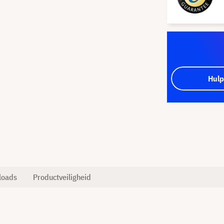
Hulp
loads
Productveiligheid