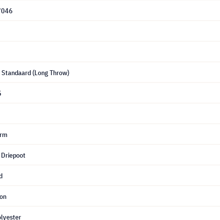
7046
, Standaard (Long Throw)
5
erm
 Driepoot
d
ion
olyester