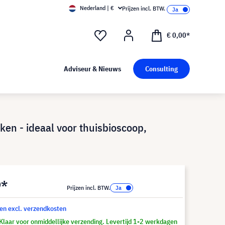
Nederland | €
Prijzen incl. BTW.
€ 0,00*
Adviseur & Nieuws
Consulting
eken - ideaal voor thuisbioscoop,
9*
Prijzen incl. BTW.
 en excl. verzendkosten
Klaar voor onmiddellijke verzending. Levertijd 1-2 werkdagen