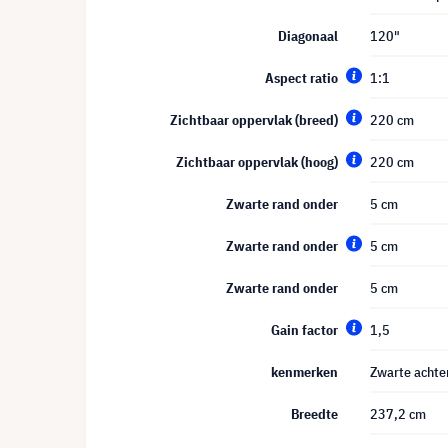
Diagonaal
120"
Aspect ratio
1:1
Zichtbaar oppervlak (breed)
220 cm
Zichtbaar oppervlak (hoog)
220 cm
Zwarte rand onder
5 cm
Zwarte rand onder
5 cm
Zwarte rand onder
5 cm
Gain factor
1,5
kenmerken
Zwarte achte
Breedte
237,2 cm