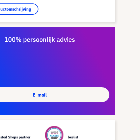
ductomschrijving
100% persoonlijk advies
E-mail
usted Shops partner
beslist