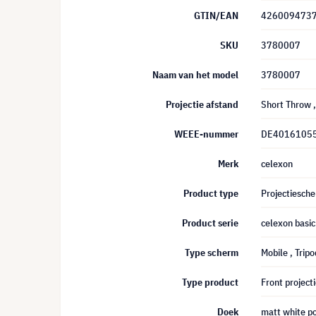
GTIN/EAN
426009473
SKU
3780007
Naam van het model
3780007
Projectie afstand
Short Throw
WEEE-nummer
DE4016105
Merk
celexon
Product type
Projectiesch
Product serie
celexon basic
Type scherm
Mobile
, Tripo
Type product
Front project
Doek
matt white p