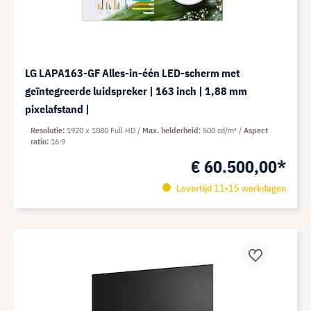
LG LAPA163-GF Alles-in-één LED-scherm met
geïntegreerde luidspreker | 163 inch | 1,88 mm
pixelafstand |
Resolutie
1920 x 1080 Full HD
Max. helderheid
500 cd/m²
Aspect
ratio
16:9
€ 60.500,00*
Levertijd 11-15 werkdagen