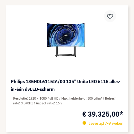
Philips 135HDL6115IA/00 135" Unite LED 6115 alles-
in-één dvLED-scherm
Resolutie
1920 x 1080 Full HD
Max. helderheid
500 cd/m²
Refresh
rate
3.840Hz
Aspect ratio
16:9
€ 39.325,00*
Levertijd 7-9 weken