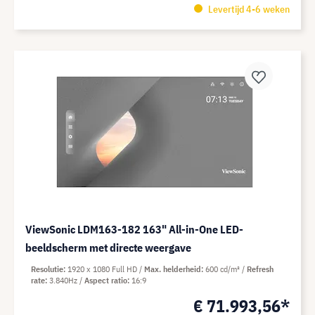
Levertijd 4-6 weken
ViewSonic LDM163-182 163" All-in-One LED-
beeldscherm met directe weergave
Resolutie
1920 x 1080 Full HD
Max. helderheid
600 cd/m²
Refresh
rate
3.840Hz
Aspect ratio
16:9
€ 71.993,56*