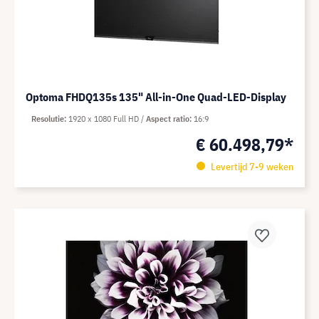
Optoma FHDQ135s 135" All-in-One Quad-LED-Display
Resolutie
1920 x 1080 Full HD
Aspect ratio
16:9
€ 60.498,79*
Levertijd 7-9 weken