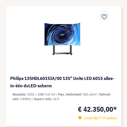
Philips 135HDL6015IA/00 135" Unite LED 6015 alles-
in-één dvLED-scherm
Resolutie
1920 x 1080 Full HD
Max. helderheid
500 cd/m²
Refresh
rate
3.840Hz
Aspect ratio
16:9
€ 42.350,00*
Levertijd 7-9 weken