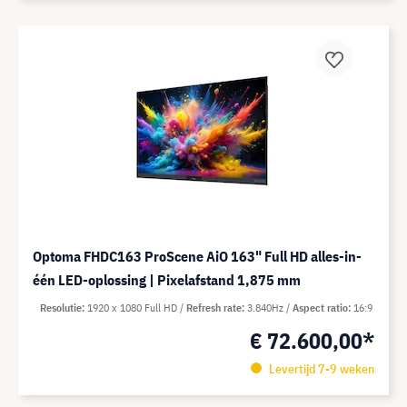
Optoma FHDC163 ProScene AiO 163" Full HD alles-in-
één LED-oplossing | Pixelafstand 1,875 mm
Resolutie
1920 x 1080 Full HD
Refresh rate
3.840Hz
Aspect ratio
16:9
€ 72.600,00*
Levertijd 7-9 weken