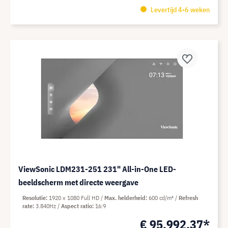
Levertijd 4-6 weken
ViewSonic LDM231-251 231" All-in-One LED-
beeldscherm met directe weergave
Resolutie
1920 x 1080 Full HD
Max. helderheid
600 cd/m²
Refresh
rate
3.840Hz
Aspect ratio
16:9
€ 95.992,37*