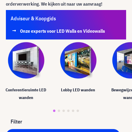
orderverwerking. We kijken uit naar uw aanvraag!
Adviseur & Koopgids
Onze experts voor LED Walls en Videowalls
Conferentieruimte LED
Lobby LED wanden
Bewegwijze
wanden
wan
Filter