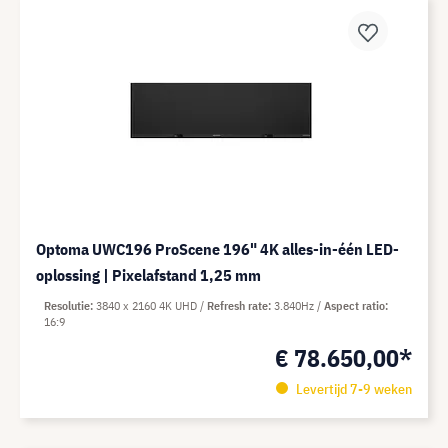
Optoma UWC196 ProScene 196" 4K alles-in-één LED-
oplossing | Pixelafstand 1,25 mm
Resolutie
3840 x 2160 4K UHD
Refresh rate
3.840Hz
Aspect ratio
16:9
€ 78.650,00*
Levertijd 7-9 weken