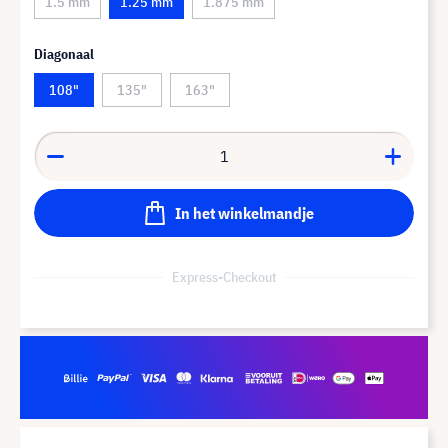
1.5 mm
1.25 mm
1.875 mm
Diagonaal
108"
135"
163"
In het winkelmandje
Express-Checkout