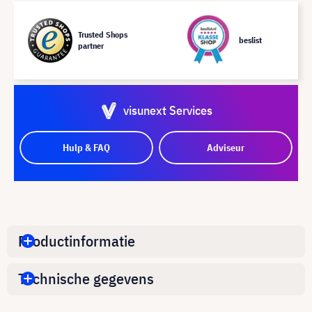
Trusted Shops
beslist
partner
visunext Services
Hulp & FAQ
Adviseur
Productinformatie
Technische gegevens