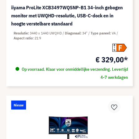
iiyama ProLite XCB3497WQSNP-B1 34-inch gebogen
monitor met UWQHD-resolutie, USB-C-dock en in
hoogte verstelbare standaard
Resolutie
3440 x 1440 UWQHD
Diagonaal
34"
Type paneel
VA
Aspect ratio
21:9
F
A
G
€ 329,00*
Op voorraad. Klaar voor onmiddellijke verzending. Levertijd
4-7 werkdagen
Nieuw