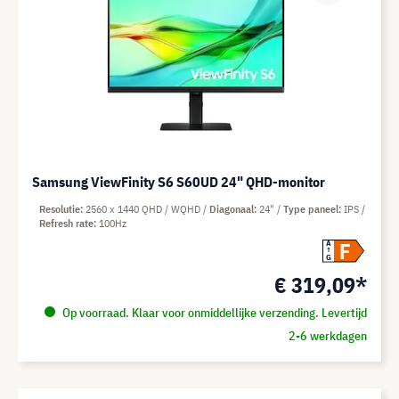
Samsung ViewFinity S6 S60UD 24" QHD-monitor
Resolutie
2560 x 1440 QHD / WQHD
Diagonaal
24"
Type paneel
IPS
Refresh rate
100Hz
F
A
G
€ 319,09*
Op voorraad. Klaar voor onmiddellijke verzending. Levertijd
2-6 werkdagen