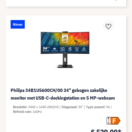
Nieuw
Philips 34B1U5600CH/00 34" gebogen zakelijke
monitor met USB-C-dockingstation en 5 MP-webcam
Resolutie
3440 x 1440 UWQHD
Diagonaal
34"
Type paneel
VA
Refresh rate
160Hz
F
A
G
€ 529,00*