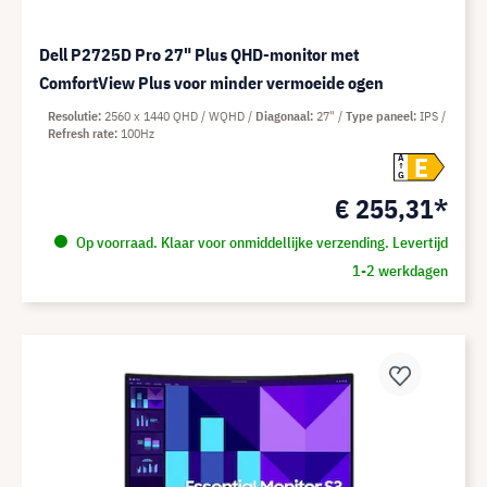
Dell P2725D Pro 27" Plus QHD-monitor met
ComfortView Plus voor minder vermoeide ogen
Resolutie
2560 x 1440 QHD / WQHD
Diagonaal
27"
Type paneel
IPS
Refresh rate
100Hz
E
A
G
€ 255,31*
Op voorraad. Klaar voor onmiddellijke verzending. Levertijd
1-2 werkdagen