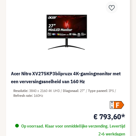
Acer Nitro XV275KP3biipruzx 4K-gamingmonitor met
een verversingssnelheid van 160 Hz
Resolutie
3840 x 2160 4K UHD
Diagonaal
27"
Type paneel
IPS
Refresh rate
160Hz
F
A
G
€ 793,60*
Op voorraad. Klaar voor onmiddellijke verzending. Levertijd
2-6 werkdagen