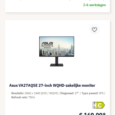
2-6 werkdagen
Asus VA27AQSE 27-inch WQHD-zakelijke monitor
Resolutie
2560 x 1440 QHD / WQHD
Diagonaal
27"
Type paneel
IPS
Refresh rate
75Hz
C
A
G
€ 169,00*