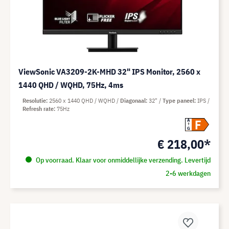
ViewSonic VA3209-2K-MHD 32" IPS Monitor, 2560 x
1440 QHD / WQHD, 75Hz, 4ms
Resolutie
2560 x 1440 QHD / WQHD
Diagonaal
32"
Type paneel
IPS
Refresh rate
75Hz
F
A
G
€ 218,00*
Op voorraad. Klaar voor onmiddellijke verzending. Levertijd
2-6 werkdagen