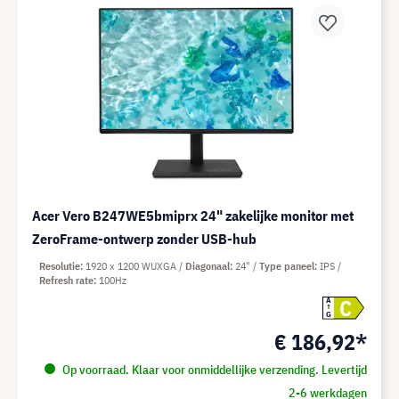
Acer Vero B247WE5bmiprx 24" zakelijke monitor met
ZeroFrame-ontwerp zonder USB-hub
Resolutie
1920 x 1200 WUXGA
Diagonaal
24"
Type paneel
IPS
Refresh rate
100Hz
C
A
G
€ 186,92*
Op voorraad. Klaar voor onmiddellijke verzending. Levertijd
2-6 werkdagen