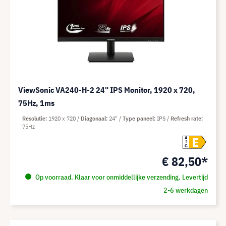
ViewSonic VA240-H-2 24" IPS Monitor, 1920 x 720,
75Hz, 1ms
Resolutie
1920 x 720
Diagonaal
24"
Type paneel
IPS
Refresh rate
75Hz
E
A
G
€ 82,50*
Op voorraad. Klaar voor onmiddellijke verzending. Levertijd
2-6 werkdagen