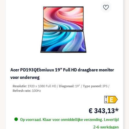
Acer PD193QEbmiuux 19" Full HD draagbare monitor
voor onderweg
Resolutie
1920 x 1080 Full HD
Diagonaal
19"
Type paneel
IPS
Refresh rate
100Hz
E
A
G
€ 343,13*
Op voorraad. Klaar voor onmiddellijke verzending. Levertijd
2-6 werkdagen