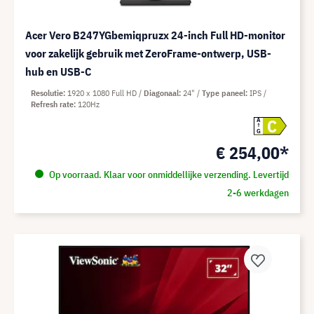
Acer Vero B247YGbemiqpruzx 24-inch Full HD-monitor
voor zakelijk gebruik met ZeroFrame-ontwerp, USB-
hub en USB-C
Resolutie
1920 x 1080 Full HD
Diagonaal
24"
Type paneel
IPS
Refresh rate
120Hz
C
A
G
€ 254,00*
Op voorraad. Klaar voor onmiddellijke verzending. Levertijd
2-6 werkdagen