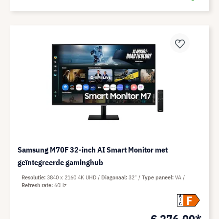
Samsung M70F 32-inch AI Smart Monitor met
geïntegreerde gaminghub
Resolutie
3840 x 2160 4K UHD
Diagonaal
32"
Type paneel
VA
Refresh rate
60Hz
F
A
G
€ 276,00*