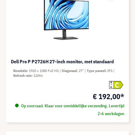
Dell Pro P P2726H 27-inch monitor, met standaard
Resolutie
1920 x 1080 Full HD
Diagonaal
27"
Type paneel
IPS
Refresh rate
120Hz
C
A
G
€ 192,00*
Op voorraad. Klaar voor onmiddellijke verzending. Levertijd
2-6 werkdagen