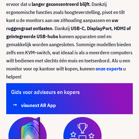
ervoor dat u
langer geconcentreerd blijft
. Dankzij
ergonomische functies zoals hoogteverstelling, pivot en tilt
kunt u de monitors aan uw zithouding aanpassen en
uw
ruggengraat ontlasten
. Dankzij
USB-C, DisplayPort, HDMI of
geïntegreerde USB-hubs
kunnen apparaten snel en
gemakkelijk worden aangesloten. Sommige modellen bieden
zelfs een KVM-switch, wat ideaal is als u meerdere computers
wilt bedienen met slechts één muis en toetsenbord. Als u een
monitor voor op kantoor wilt kopen, kunnen
onze experts
u
helpen!
Gids voor adviseurs en kopers
visunext AR App