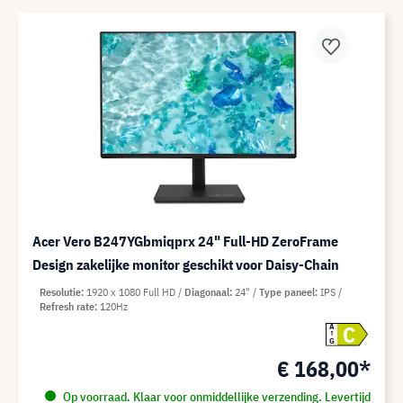
Acer Vero B247YGbmiqprx 24" Full-HD ZeroFrame
Design zakelijke monitor geschikt voor Daisy-Chain
Resolutie
1920 x 1080 Full HD
Diagonaal
24"
Type paneel
IPS
Refresh rate
120Hz
C
A
G
€ 168,00*
Op voorraad. Klaar voor onmiddellijke verzending. Levertijd