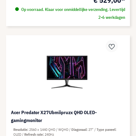
Op voorraad. Klaar voor onmiddellijke verzending. Levertijd
2-6 werkdagen
Acer Predator X27Ubmiipruzx QHD OLED-
gamingmonitor
Resolutie
2560 x 1440 QHD / WQHD
Diagonaal
27"
Type paneel
OLED
Refresh rate
240Hz