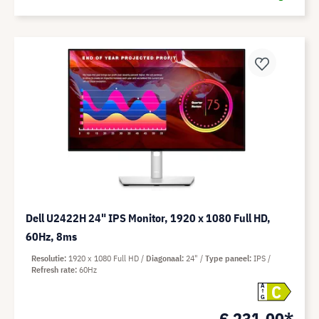
Dell U2422H 24" IPS Monitor, 1920 x 1080 Full HD,
60Hz, 8ms
Resolutie
1920 x 1080 Full HD
Diagonaal
24"
Type paneel
IPS
Refresh rate
60Hz
C
A
G
€ 231,00*