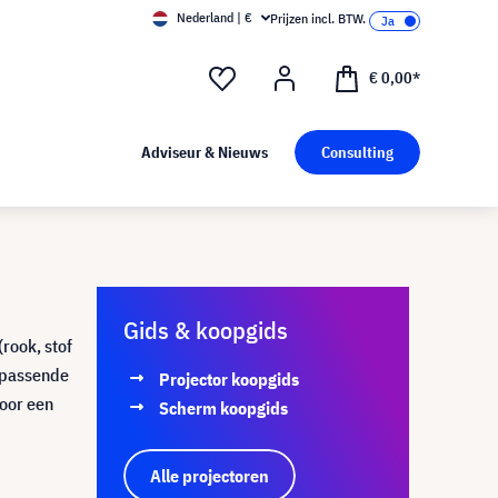
Nederland | €
Prijzen incl. BTW.
€ 0,00*
Adviseur & Nieuws
Consulting
Gids & koopgids
(rook, stof
t passende
Projector koopgids
oor een
Scherm koopgids
Alle projectoren