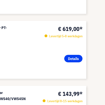
€ 619,00*
r PT-
Levertijd 5-8 werkdagen
Details
€ 143,99*
or
VW540/VW545N
Levertijd 8-15 werkdagen