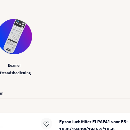
Beamer
fstandsbediening
en
Epson luchtfilter ELPAF41 voor EB-
1930/1940W/1945W/1950