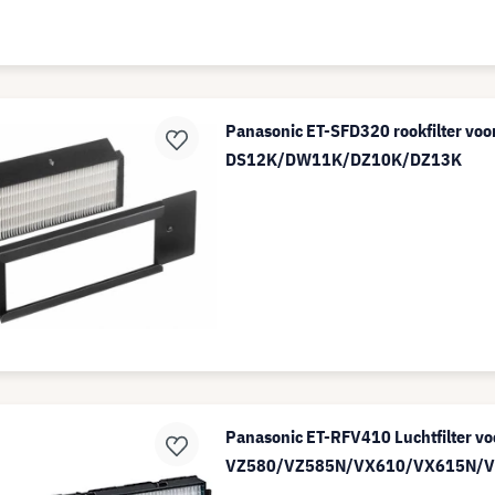
Panasonic ET-SFD320 rookfilter voo
DS12K/DW11K/DZ10K/DZ13K
Panasonic ET-RFV410 Luchtfilter vo
VZ580/VZ585N/VX610/VX615N/