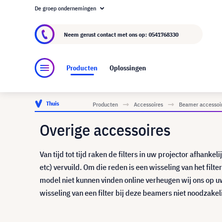
De groep ondernemingen
Over visunext.nl
De visunext Groep
Fabrika
Neem gerust contact met ons op:
0541768330
Producten
Oplossingen
Thuis
Producten
Accessoires
Beamer accessoi
Overige accessoires
Van tijd tot tijd raken de filters in uw projector afhank
etc) vervuild. Om die reden is een wisseling van het filt
model niet kunnen vinden online verheugen wij ons op 
wisseling van een filter bij deze beamers niet noodzakeli