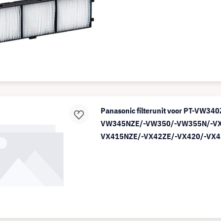
Panasonic filterunit voor PT-VW34
VW345NZE/-VW350/-VW355N/-V
VX415NZE/-VX42ZE/-VX420/-VX