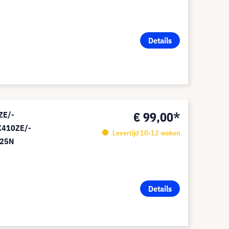
Details
€ 99,00*
0ZE/-
X410ZE/-
Levertijd 10-12 weken
425N
Details