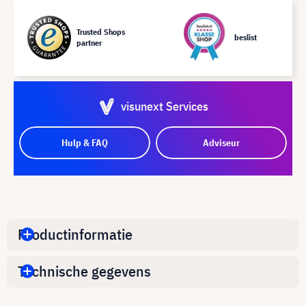
Trusted Shops
beslist
partner
visunext Services
Hulp & FAQ
Adviseur
Productinformatie
Technische gegevens