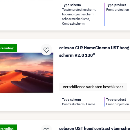
Type scherm
Type product
Tessionprojectiescherm,
Front projection
bodemprojectiescherm
schaarmechanisme,
Contrastscherm
celexon CLR HomeCinema UST hoog c
erzending!
scherm V2.0 130”
verschillende varianten beschikbaar
Type scherm
Type product
Contrastscherm, Frame
Front projection
celexon UST hoog contrast vloersch
erzending!