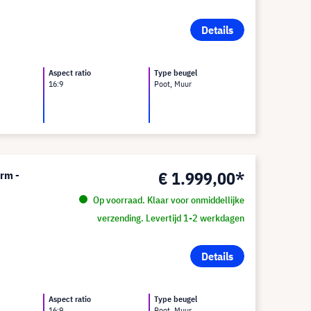
Details
Aspect ratio
Type beugel
16:9
Poot, Muur
€ 1.999,00*
erm -
Op voorraad. Klaar voor onmiddellijke
verzending. Levertijd 1-2 werkdagen
Details
Aspect ratio
Type beugel
16:9
Poot, Muur