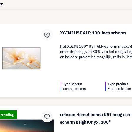
en
XGIMI UST ALR 100-inch scherm
Het XGIMI 100" UST ALR-scherm maakt dan
onderdrukking van 80% van het omgevingsl
en heldere projecties mogelijk, zelfs in lic
Type scherm
Type product
Contrastscherm
Front projection
celexon HomeCinema UST hoog contr
erzending!
scherm BrightOnyx, 100"