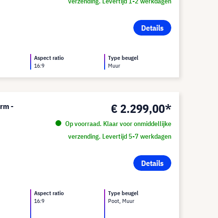
verzending. Levertijd 1-2 werkdagen
Details
Aspect ratio
Type beugel
16:9
Muur
€ 2.299,00*
erm -
Op voorraad. Klaar voor onmiddellijke
verzending. Levertijd 5-7 werkdagen
Details
Aspect ratio
Type beugel
16:9
Poot, Muur