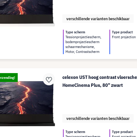
verschillende varianten beschikbaar
Type scherm
Type product
Tessionprojectiescherm,
Front projection
bodemprojectiescherm
schaarmechanisme,
Motor, Contrastscherm
celexon UST hoog contrast vloersch
erzending!
HomeCinema Plus, 80" zwart
verschillende varianten beschikbaar
Type scherm
Type product
Tessionprojectiescherm,
Front projection