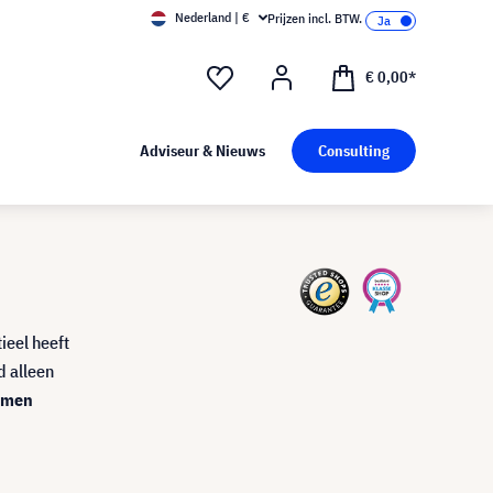
Nederland | €
Prijzen incl. BTW.
€ 0,00*
Adviseur & Nieuws
Consulting
ieel heeft
d alleen
ermen