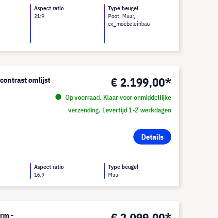
Aspect ratio
Type beugel
21:9
Poot, Muur,
cx_moebeleinbau
€ 2.199,00*
ontrast omlijst
Op voorraad. Klaar voor onmiddellijke
verzending. Levertijd 1-2 werkdagen
Details
Aspect ratio
Type beugel
16:9
Muur
€ 2.099,00*
erm -