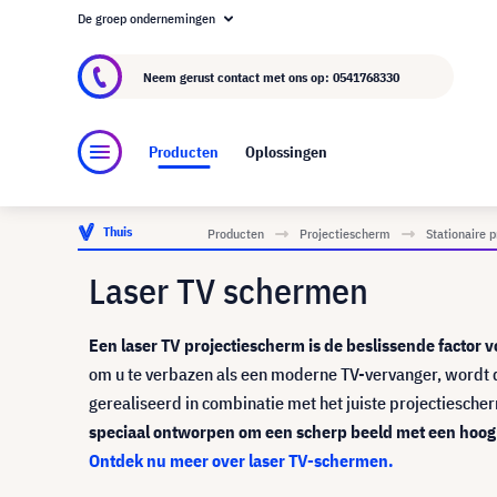
De groep ondernemingen
Over visunext.nl
De visunext Groep
Fabrika
Neem gerust contact met ons op:
0541768330
Producten
Oplossingen
Thuis
Producten
Projectiescherm
Stationaire 
Laser TV schermen
Een laser
TV projectiescherm is de beslissende factor v
om u te verbazen als een moderne TV-vervanger, wordt d
gerealiseerd in combinatie met het juiste projectiesche
speciaal ontworpen om een scherp beeld met een hoog co
Ontdek nu meer over laser TV-schermen.