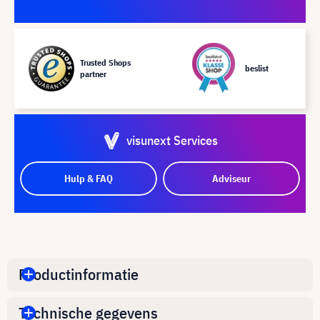
Trusted Shops
beslist
partner
visunext Services
Hulp & FAQ
Adviseur
Productinformatie
Technische gegevens