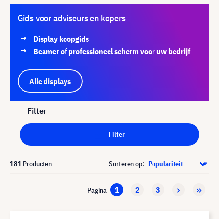
Gids voor adviseurs en kopers
Display koopgids
Beamer of professioneel scherm voor uw bedrijf
Alle displays
Filter
Filter
181
Producten
Sorteren op:
1
2
3
Pagina