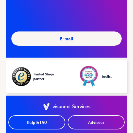
E-mail
Trusted Shops
beslist
partner
visunext Services
Hulp & FAQ
Adviseur