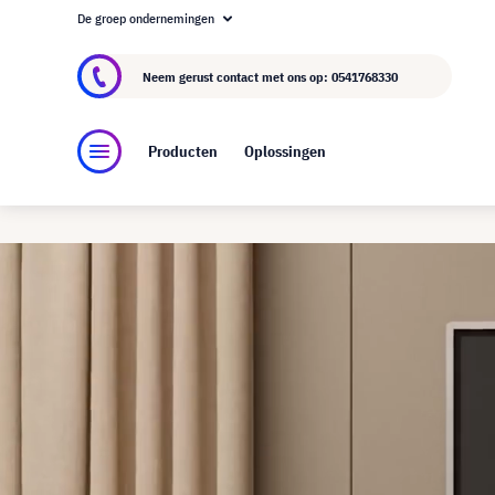
De groep ondernemingen
Over visunext.nl
De visunext Groep
Fabrika
Neem gerust contact met ons op:
0541768330
Producten
Oplossingen