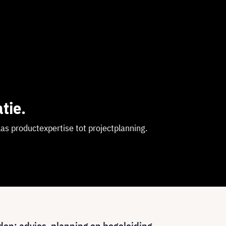
tie.
klas productexpertise tot projectplanning.
nden: advies, planning en begeleiding