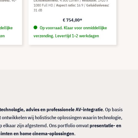
tsveld
90°
Lichthelderheid
4.500 Lumen
Resolutie
1920 x
1080 Full HD
Aspect ratio
16:9
Geluidsniveau
31 dB
€ 754,00*
ellijke
Op voorraad. Klaar voor onmiddellijke
gen
verzending. Levertijd 1-2 werkdagen
echnologie, advies en professionele AV-integratie
. Op basis
t ontwikkelen wij holistische oplossingen waarin technologie,
p elkaar zijn afgestemd. Ons portfolio omvat
presentatie- en
sruimten en home cinema-oplossingen
.