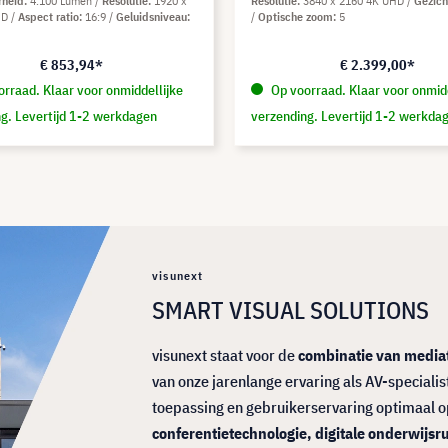
rheid
4.100 Lumen
Resolutie
1920 x
Resolutie
3840 x 2160 4K UHD
Gezich
HD
Aspect ratio
16:9
Geluidsniveau
Optische zoom
5
€ 853,94*
€ 2.399,00*
rraad. Klaar voor onmiddellijke
Op voorraad. Klaar voor onmidd
g. Levertijd 1-2 werkdagen
verzending. Levertijd 1-2 werkda
visunext
SMART VISUAL SOLUTIONS
visunext staat voor de
combinatie van mediat
van onze jarenlange ervaring als AV-specialis
toepassing en gebruikerservaring optimaal o
conferentietechnologie, digitale onderwij