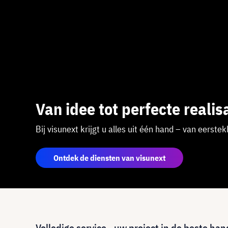
Van idee tot perfecte realisa
Bij visunext krijgt u alles uit één hand – van eerste
Ontdek de diensten van visunext
Volledige service - uw project in de beste ha