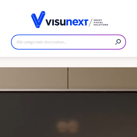
nt
Downloads en persmap