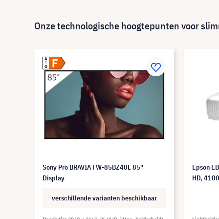
Onze technologische hoogtepunten voor sli
F
A
G
Sony Pro BRAVIA FW-85BZ40L 85"
Epson EB
Display
HD, 410
verschillende varianten beschikbaar