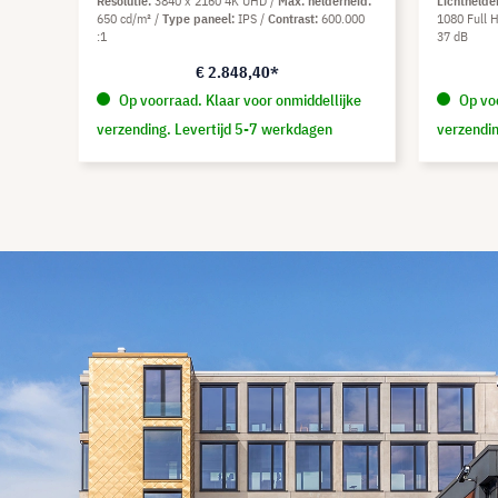
Resolutie
3840 x 2160 4K UHD
Max. helderheid
Lichthelde
650 cd/m²
Type paneel
IPS
Contrast
600.000
1080 Full 
:1
37 dB
€ 2.848,40*
Op voorraad. Klaar voor onmiddellijke
Op voo
verzending. Levertijd 5-7 werkdagen
verzendin