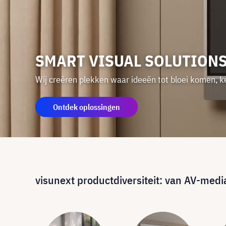
SMART VISUAL SOLUTION
Wij creëren plekken waar ideeën tot bloei komen, k
Ontdek oplossingen
visunext productdiversiteit: van AV-med