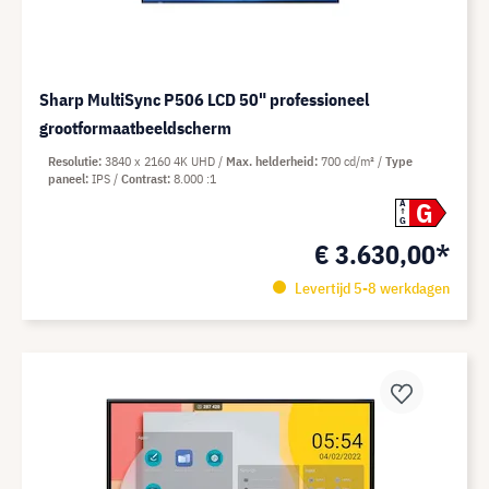
Sharp MultiSync P506 LCD 50" professioneel
grootformaatbeeldscherm
Resolutie
3840 x 2160 4K UHD
Max. helderheid
700 cd/m²
Type
paneel
IPS
Contrast
8.000 :1
G
A
G
€ 3.630,00*
Levertijd 5-8 werkdagen