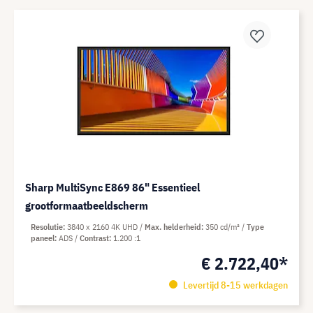
Sharp MultiSync E869 86" Essentieel
grootformaatbeeldscherm
Resolutie
3840 x 2160 4K UHD
Max. helderheid
350 cd/m²
Type
paneel
ADS
Contrast
1.200 :1
€ 2.722,40*
Levertijd 8-15 werkdagen