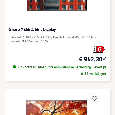
Sharp ME552, 55", Display
Resolutie
3840 x 2160 4K UHD
Max. helderheid
450 cd/m²
Type
paneel
IPS
Contrast
1.200 :1
G
A
G
€ 962,30*
Op voorraad. Klaar voor onmiddellijke verzending. Levertijd
6-11 werkdagen