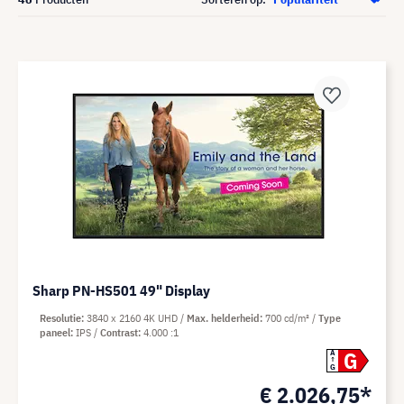
Sharp PN-HS501 49" Display
Resolutie
3840 x 2160 4K UHD
Max. helderheid
700 cd/m²
Type
paneel
IPS
Contrast
4.000 :1
G
A
G
€ 2.026,75*