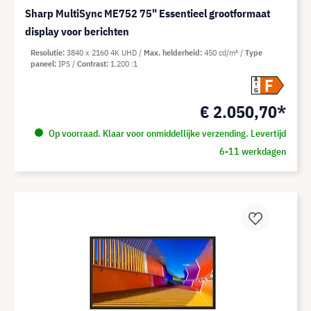
Sharp MultiSync ME752 75" Essentieel grootformaat
display voor berichten
Resolutie
3840 x 2160 4K UHD
Max. helderheid
450 cd/m²
Type
paneel
IPS
Contrast
1.200 :1
F
A
G
€ 2.050,70*
Op voorraad. Klaar voor onmiddellijke verzending. Levertijd
6-11 werkdagen