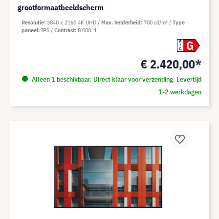
grootformaatbeeldscherm
Resolutie
3840 x 2160 4K UHD
Max. helderheid
700 cd/m²
Type
paneel
IPS
Contrast
8.000 :1
G
A
G
€ 2.420,00*
Alleen 1 beschikbaar. Direct klaar voor verzending. Levertijd
1-2 werkdagen