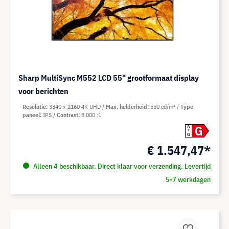
Sharp MultiSync M552 LCD 55" grootformaat display
voor berichten
Resolutie
3840 x 2160 4K UHD
Max. helderheid
550 cd/m²
Type
paneel
IPS
Contrast
8.000 :1
G
A
G
€ 1.547,47*
Alleen 4 beschikbaar. Direct klaar voor verzending. Levertijd
5-7 werkdagen