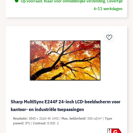
Op voorraad. Klaar voor onmiddellijke verzending. Levertijd
6-11 werkdagen
Sharp MultiSync E244F 24-inch LCD-beeldscherm voor
kantoor- en industriële toepassingen
Resolutie
3840 x 2160 4K UHD
Max. helderheid
550 cd/m²
Type
paneel
IPS
Contrast
8.000 :1
G
A