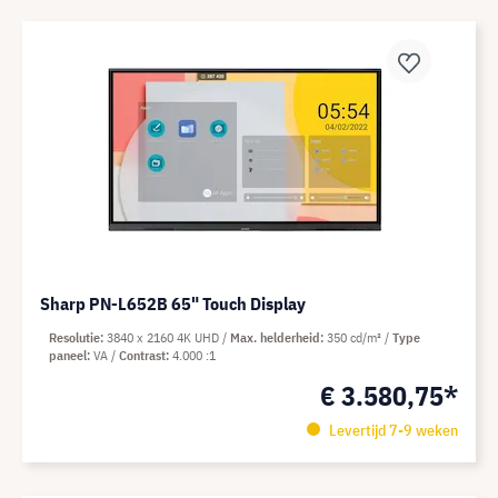
Sharp PN-L652B 65" Touch Display
Resolutie
3840 x 2160 4K UHD
Max. helderheid
350 cd/m²
Type
paneel
VA
Contrast
4.000 :1
€ 3.580,75*
Levertijd 7-9 weken