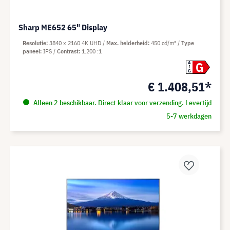
Sharp ME652 65" Display
Resolutie
3840 x 2160 4K UHD
Max. helderheid
450 cd/m²
Type
paneel
IPS
Contrast
1.200 :1
G
A
G
€ 1.408,51*
Alleen 2 beschikbaar. Direct klaar voor verzending. Levertijd
5-7 werkdagen