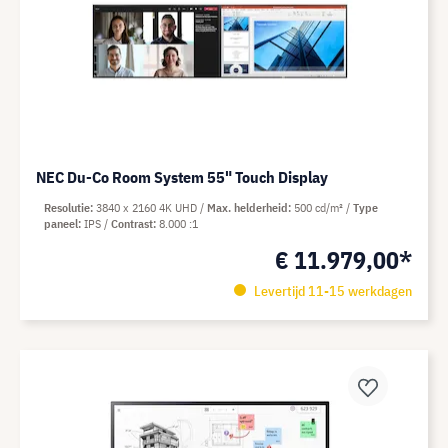
NEC Du-Co Room System 55" Touch Display
Resolutie
3840 x 2160 4K UHD
Max. helderheid
500 cd/m²
Type
paneel
IPS
Contrast
8.000 :1
€ 11.979,00*
Levertijd 11-15 werkdagen