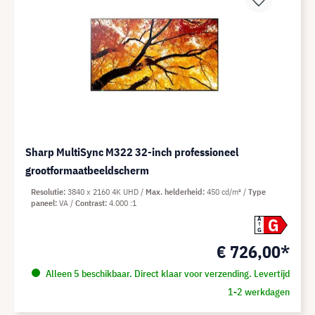
Sharp MultiSync M322 32-inch professioneel
grootformaatbeeldscherm
Resolutie
3840 x 2160 4K UHD
Max. helderheid
450 cd/m²
Type
paneel
VA
Contrast
4.000 :1
G
A
G
€ 726,00*
Alleen 5 beschikbaar. Direct klaar voor verzending. Levertijd
1-2 werkdagen