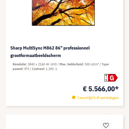
Sharp MultiSync M862 86" professioneel
grootformaatbeeldscherm
Resolutie
3840 x 2160 4K UHD
Max. helderheid
550 cd/m²
Type
paneel
IPS
Contrast
1.200 :1
G
A
G
€ 5.566,00*
Levertijd 5-8 werkdagen