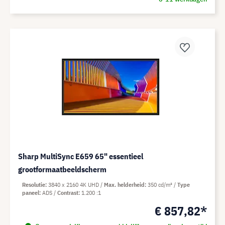
Sharp MultiSync E659 65" essentieel
grootformaatbeeldscherm
Resolutie
3840 x 2160 4K UHD
Max. helderheid
350 cd/m²
Type
paneel
ADS
Contrast
1.200 :1
€ 857,82*