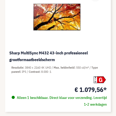
Sharp MultiSync M432 43-inch professioneel
grootformaatbeeldscherm
Resolutie
3840 x 2160 4K UHD
Max. helderheid
550 cd/m²
Type
paneel
IPS
Contrast
8.000 :1
G
A
G
€ 1.079,56*
Alleen 1 beschikbaar. Direct klaar voor verzending. Levertijd
1-2 werkdagen