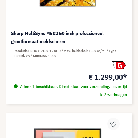
Sharp MultiSync M502 50 inch professioneel
grootformaatbeeldscherm
Resolutie
3840 x 2160 4K UHD
Max. helderheid
550 cd/m²
Type
paneel
VA
Contrast
4.000 :1
G
A
G
€ 1.299,00*
Alleen 1 beschikbaar. Direct klaar voor verzending. Levertijd
5-7 werkdagen