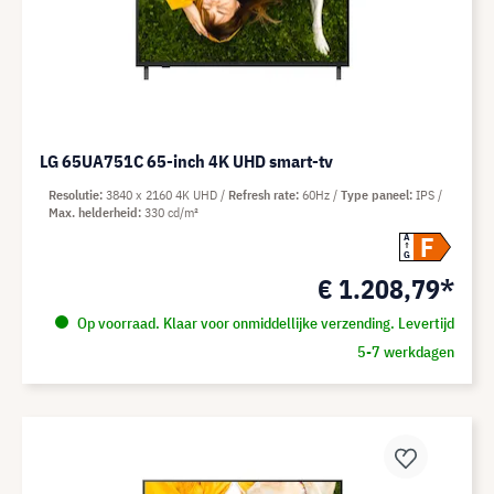
LG 65UA751C 65-inch 4K UHD smart-tv
Resolutie
3840 x 2160 4K UHD
Refresh rate
60Hz
Type paneel
IPS
Max. helderheid
330 cd/m²
F
A
G
€ 1.208,79*
Op voorraad. Klaar voor onmiddellijke verzending. Levertijd
5-7 werkdagen