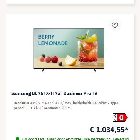
Samsung BE75FX-H 75" Business Pro TV
Resolutie
3840 x 2160 4K UHD
Max. helderheid
300 cd/m²
Type
paneel
E-LED blu
Contrast
4.700 :1
G
A
G
€ 1.034,55*
Op voorraad. Klaar voor onmiddellijke verzending. Levertijd