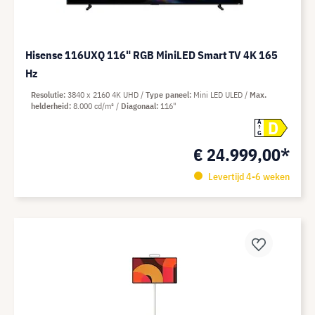
Hisense 116UXQ 116" RGB MiniLED Smart TV 4K 165
Hz
Resolutie
3840 x 2160 4K UHD
Type paneel
Mini LED ULED
Max.
helderheid
8.000 cd/m²
Diagonaal
116"
D
A
G
€ 24.999,00*
Levertijd 4-6 weken