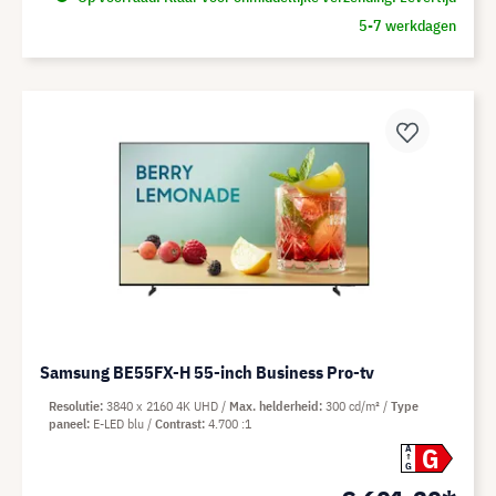
5-7 werkdagen
Samsung BE55FX-H 55-inch Business Pro-tv
Resolutie
3840 x 2160 4K UHD
Max. helderheid
300 cd/m²
Type
paneel
E-LED blu
Contrast
4.700 :1
G
A
G