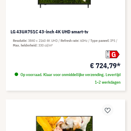
LG 43UA751C 43-inch 4K UHD smart-tv
Resolutie
3840 x 2160 4K UHD
Refresh rate
60Hz
Type paneel
IPS
Max. helderheid
330 cd/m²
G
A
G
€ 724,79*
Op voorraad. Klaar voor onmiddellijke verzending. Levertijd
1-2 werkdagen