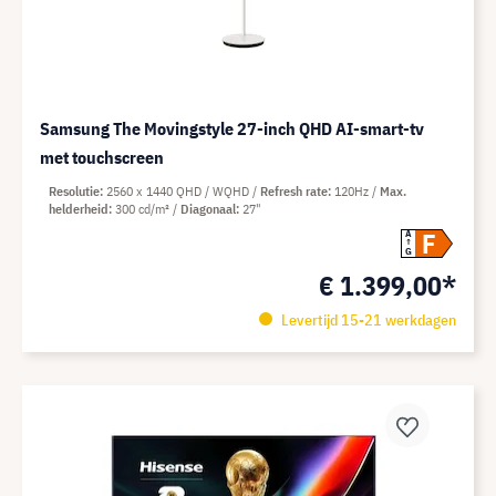
Samsung The Movingstyle 27-inch QHD AI-smart-tv
met touchscreen
Resolutie
2560 x 1440 QHD / WQHD
Refresh rate
120Hz
Max.
helderheid
300 cd/m²
Diagonaal
27"
F
A
G
€ 1.399,00*
Levertijd 15-21 werkdagen