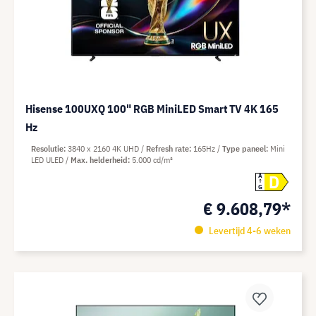
Hisense 100UXQ 100" RGB MiniLED Smart TV 4K 165
Hz
Resolutie
3840 x 2160 4K UHD
Refresh rate
165Hz
Type paneel
Mini
LED ULED
Max. helderheid
5.000 cd/m²
D
A
G
€ 9.608,79*
Levertijd 4-6 weken