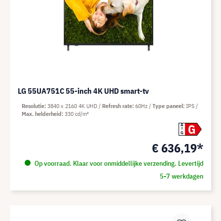
LG 55UA751C 55-inch 4K UHD smart-tv
Resolutie
3840 x 2160 4K UHD
Refresh rate
60Hz
Type paneel
IPS
Max. helderheid
330 cd/m²
G
A
G
€ 636,19*
Op voorraad. Klaar voor onmiddellijke verzending. Levertijd
5-7 werkdagen