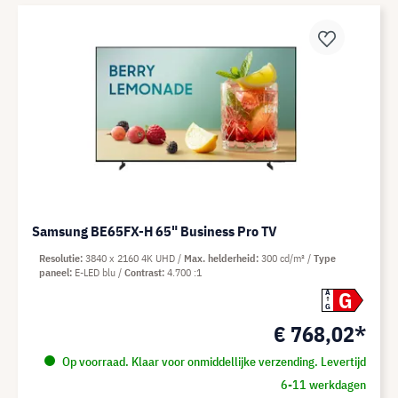
Samsung BE65FX-H 65" Business Pro TV
Resolutie
3840 x 2160 4K UHD
Max. helderheid
300 cd/m²
Type
paneel
E-LED blu
Contrast
4.700 :1
G
A
G
€ 768,02*
Op voorraad. Klaar voor onmiddellijke verzending. Levertijd
6-11 werkdagen