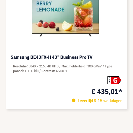
Samsung BE43FX-H 43" Business Pro TV
Resolutie
3840 x 2160 4K UHD
Max. helderheid
300 cd/m²
Type
paneel
E-LED blu
Contrast
4.700 :1
G
A
G
€ 435,01*
Levertijd 8-15 werkdagen