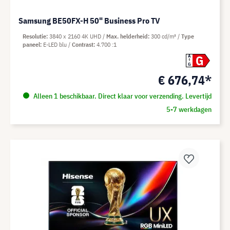
Samsung BE50FX-H 50" Business Pro TV
Resolutie
3840 x 2160 4K UHD
Max. helderheid
300 cd/m²
Type
paneel
E-LED blu
Contrast
4.700 :1
G
A
G
€ 676,74*
Alleen 1 beschikbaar. Direct klaar voor verzending. Levertijd
5-7 werkdagen