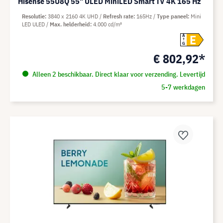
Hisense 55U8Q 55" ULED MiniLED Smart TV 4K 165 Hz
Resolutie
3840 x 2160 4K UHD
Refresh rate
165Hz
Type paneel
Mini
LED ULED
Max. helderheid
4.000 cd/m²
E
A
G
€ 802,92*
Alleen 2 beschikbaar. Direct klaar voor verzending. Levertijd
5-7 werkdagen