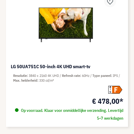
LG 50UA751C 50-inch 4K UHD smart-tv
Resolutie
3840 x 2160 4K UHD
Refresh rate
60Hz
Type paneel
IPS
Max. helderheid
330 cd/m²
F
A
G
€ 478,00*
Op voorraad. Klaar voor onmiddellijke verzending. Levertijd
5-7 werkdagen