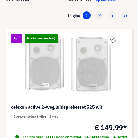
1
2
Pagina
Tip!
Gratis verzending!
celexon active 2-weg luidsprekerset 525 wit
Speaker setup (wijze)
2 weg
€ 149,99*
Op voorraad. Klaar voor onmiddellijke verzending. Levertijd