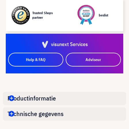
Trusted Shops
beslist
partner
visunext Services
Hulp & FAQ
Adviseur
Productinformatie
Technische gegevens