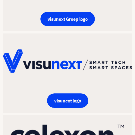
visunext Groep logo
visunext logo