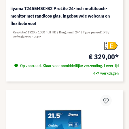
iiyama T2455MSC-B2 ProLite 24-inch multitouch-
monitor met randloos glas, ingebouwde webcam en
flexibele voet
Resolutie
1920 x 1080 Full HD
Diagonaal
24"
Type paneel
IPS
Refresh rate
120Hz
E
A
G
€ 329,00*
Op voorraad. Klaar voor onmiddellijke verzending. Levertijd
4-7 werkdagen