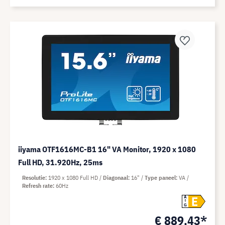
iiyama OTF1616MC-B1 16" VA Monitor, 1920 x 1080
Full HD, 31.920Hz, 25ms
Resolutie
1920 x 1080 Full HD
Diagonaal
16"
Type paneel
VA
Refresh rate
60Hz
E
A
G
€ 889,43*