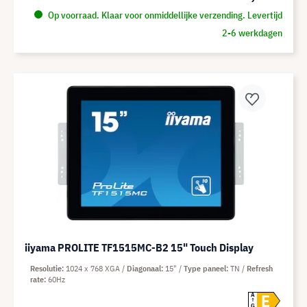
Op voorraad. Klaar voor onmiddellijke verzending. Levertijd
2-6 werkdagen
iiyama PROLITE TF1515MC-B2 15" Touch Display
Resolutie
1024 x 768 XGA
Diagonaal
15"
Type paneel
TN
Refresh
rate
60Hz
E
A
G