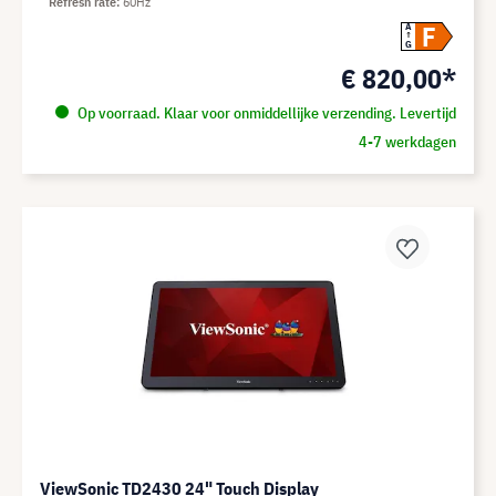
Refresh rate
60Hz
F
A
G
€ 820,00*
Op voorraad. Klaar voor onmiddellijke verzending. Levertijd
4-7 werkdagen
ViewSonic TD2430 24" Touch Display