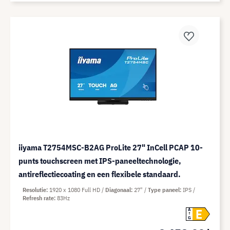
iiyama T2754MSC-B2AG ProLite 27" InCell PCAP 10-
punts touchscreen met IPS-paneeltechnologie,
antireflectiecoating en een flexibele standaard.
Resolutie
1920 x 1080 Full HD
Diagonaal
27"
Type paneel
IPS
Refresh rate
83Hz
E
A
G