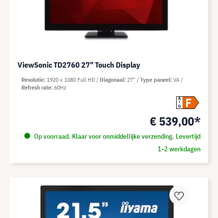
ViewSonic TD2760 27" Touch Display
Resolutie
1920 x 1080 Full HD
Diagonaal
27"
Type paneel
VA
Refresh rate
60Hz
F
A
G
€ 539,00*
Op voorraad. Klaar voor onmiddellijke verzending. Levertijd
1-2 werkdagen