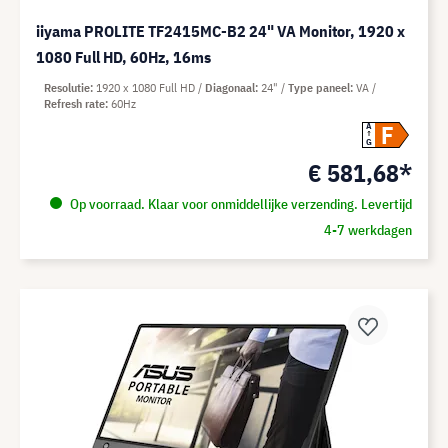
iiyama PROLITE TF2415MC-B2 24" VA Monitor, 1920 x
1080 Full HD, 60Hz, 16ms
Resolutie
1920 x 1080 Full HD
Diagonaal
24"
Type paneel
VA
Refresh rate
60Hz
F
A
G
€ 581,68*
Op voorraad. Klaar voor onmiddellijke verzending. Levertijd
4-7 werkdagen