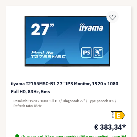
iiyama T2755MSC-B1 27" IPS Monitor, 1920 x 1080
Full HD, 83Hz, 5ms
Resolutie
1920 x 1080 Full HD
Diagonaal
27"
Type paneel
IPS
Refresh rate
83Hz
E
A
G
€ 383,34*
Op voorraad. Klaar voor onmiddellijke verzending. Levertijd