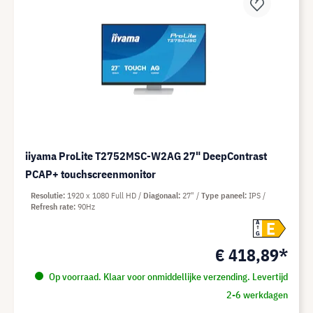
iiyama ProLite T2752MSC-W2AG 27" DeepContrast
PCAP+ touchscreenmonitor
Resolutie
1920 x 1080 Full HD
Diagonaal
27"
Type paneel
IPS
Refresh rate
90Hz
E
A
G
€ 418,89*
Op voorraad. Klaar voor onmiddellijke verzending. Levertijd
2-6 werkdagen