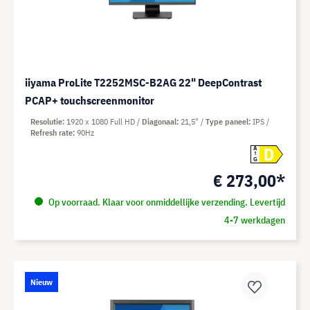
iiyama ProLite T2252MSC-B2AG 22" DeepContrast
PCAP+ touchscreenmonitor
Resolutie
1920 x 1080 Full HD
Diagonaal
21,5"
Type paneel
IPS
Refresh rate
90Hz
D
A
G
€ 273,00*
Op voorraad. Klaar voor onmiddellijke verzending. Levertijd
4-7 werkdagen
Nieuw