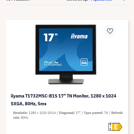
iiyama T1732MSC-B1S 17" TN Monitor, 1280 x 1024
SXGA, 80Hz, 5ms
Resolutie
1280 x 1024 SXGA
Diagonaal
17"
Type paneel
TN
Refresh
rate
80Hz
E
A
G