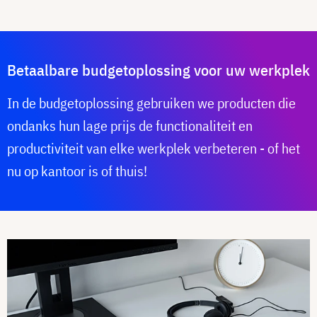
Betaalbare budgetoplossing voor uw werkplek
In de budgetoplossing gebruiken we producten die
ondanks hun lage prijs de functionaliteit en
productiviteit van elke werkplek verbeteren - of het
nu op kantoor is of thuis!