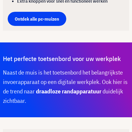
Extra knoppen voor snel en functioneel werken
Ontdek alle pc-muizen
Het perfecte toetsenbord voor uw werkplek
Naast de muis is het toetsenbord het belangrijkste
invoerapparaat op een digitale werkplek. Ook hier is
de trend naar
draadloze randapparatuur
duidelijk
zichtbaar.