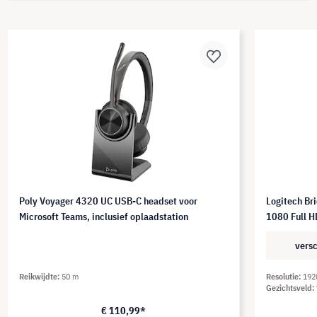
Poly Voyager 4320 UC USB-C headset voor
Logitech Br
Microsoft Teams, inclusief oplaadstation
1080 Full H
versc
Reikwijdte
50 m
Resolutie
192
Gezichtsveld
€ 110,99*