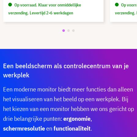
Op voorraad. Klaar voor onmiddellijke
Op voorra
verzending. Levertijd 2-6 werkdagen
verzending.
Een beeldscherm als controlecentrum van je
werkplek
Een moderne monitor biedt meer functies dan alleen
het visualiseren van het beeld op een werkplek. Bij
het kiezen van een monitor hebben we ons gericht op
drie belangrijke punten:
ergonomie
,
schermresolutie
en
functionaliteit
.