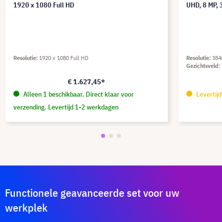
1920 x 1080 Full HD
UHD, 8 MP, 
Resolutie
1920 x 1080 Full HD
Resolutie
384
Gezichtsveld
€ 1.627,45*
Alleen 1 beschikbaar. Direct klaar voor
Levertij
verzending. Levertijd 1-2 werkdagen
Functionele geavanceerde set voor uw
werkplek