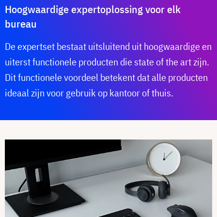
Hoogwaardige expertoplossing voor elk
bureau
De expertset bestaat uitsluitend uit hoogwaardige en
uiterst functionele producten die state of the art zijn.
Dit functionele voordeel betekent dat alle producten
ideaal zijn voor gebruik op kantoor of thuis.