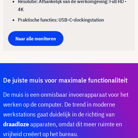
Resolutie: Afhankelijk van de werkomgeving: Full HD -
4K
Praktische functies: USB-C-dockingstation
Naar alle monitoren
De juiste muis voor maximale functionaliteit
De muis is een onmisbaar invoerapparaat voor het
werken op de computer. De trend in moderne
werkstations gaat duidelijk in de richting van
draadloze
apparaten, omdat dit meer ruimte en
vrijheid creëert op het bureau.