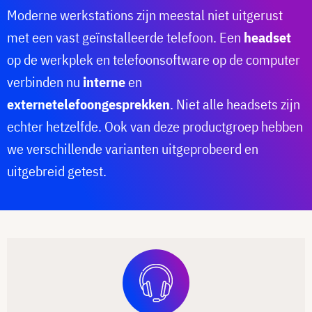
Moderne werkstations zijn meestal niet uitgerust
met een vast geïnstalleerde telefoon. Een
headset
op de werkplek en telefoonsoftware op de computer
verbinden nu
interne
en
externe
telefoongesprekken
. Niet alle headsets zijn
echter hetzelfde. Ook van deze productgroep hebben
we verschillende varianten uitgeprobeerd en
uitgebreid getest.