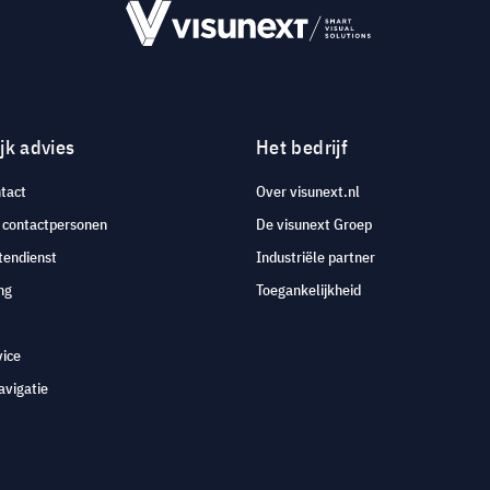
jk advies
Het bedrijf
tact
Over visunext.nl
e contactpersonen
De visunext Groep
tendienst
Industriële partner
ng
Toegankelijkheid
vice
avigatie