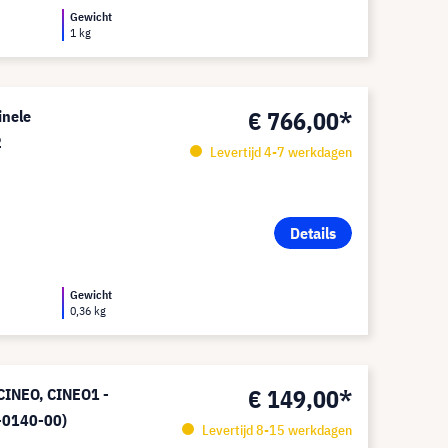
Gewicht
1 kg
€ 766,00*
inele
2
Levertijd 4-7 werkdagen
Details
Gewicht
0,36 kg
€ 149,00*
CINEO, CINEO1 -
0-0140-00)
Levertijd 8-15 werkdagen