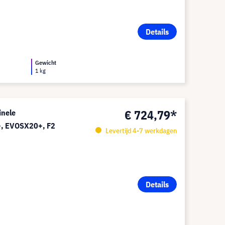
Details
Gewicht
1 kg
€ 724,79*
inele
+, EVOSX20+, F2
Levertijd 4-7 werkdagen
Details