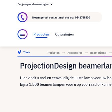
De groep ondernemingen
Over visunext.nl
De visunext Groep
Fabrika
Neem gerust contact met ons op:
0541768330
Producten
Oplossingen
Thuis
Producten
Accessoires
Beamerlamp
ProjectionDesign beamerl
Hier vindt u snel en eenvoudig de juiste lamp voor uw b
bijna 1.500 beamerlampen voor u op voorraad of kunnen