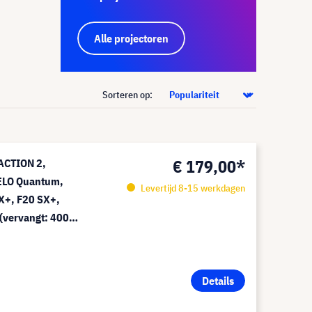
Alle projectoren
Sorteren op:
€ 179,00*
ACTION 2,
ELO Quantum,
Levertijd 8-15 werkdagen
X+, F20 SX+,
(vervangt: 400-
Details