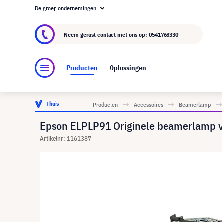
De groep ondernemingen
Over visunext.nl
De visunext Groep
Fabrika
Neem gerust contact met ons op:
0541768330
Producten
Oplossingen
Thuis
Producten
Accessoires
Beamerlamp
Epson ELPLP91 Originele beamerlamp 
Artikelnr: 1161387