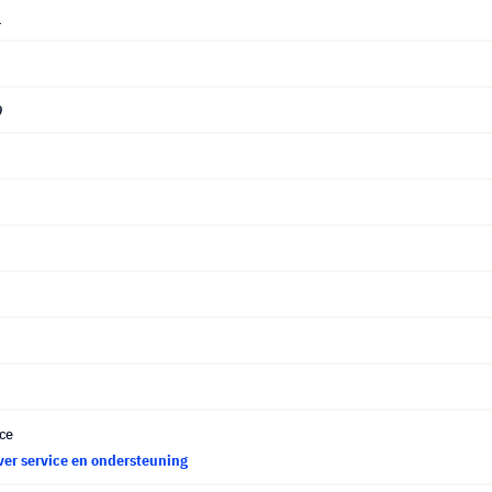
1
9
ce
ver service en ondersteuning