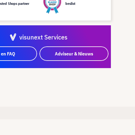
usted Shops partner
beslist
visunext Services
 en FAQ
Adviseur & Nieuws