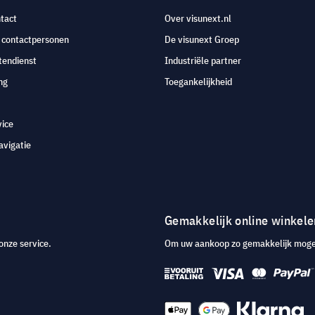
tact
Over visunext.nl
e contactpersonen
De visunext Groep
tendienst
Industriële partner
ng
Toegankelijkheid
vice
avigatie
Gemakkelijk online winkele
onze service.
Om uw aankoop zo gemakkelijk mogeli