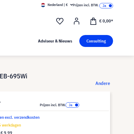
Nederland | €
Prijzen incl. BTW.
€ 0,00*
Adviseur & Nieuws
Consulting
 EB-695Wi
Andere
*
Prijzen incl. BTW.
 en excl. verzendkosten
15 werkdagen
f
€ 9,99