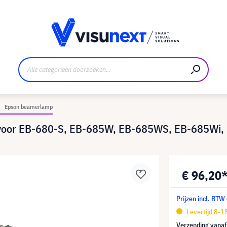
nt
Downloads en persmap
Epson beamerlamp
voor EB-680-S, EB-685W, EB-685WS, EB-685Wi,
€ 96,20
Prijzen incl. BTW
Levertijd 8-
Verzending vana