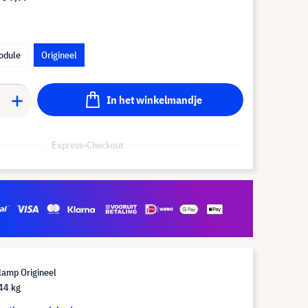
odule
Origineel
In het winkelmandje
Express-Checkout
lamp Origineel
44 kg