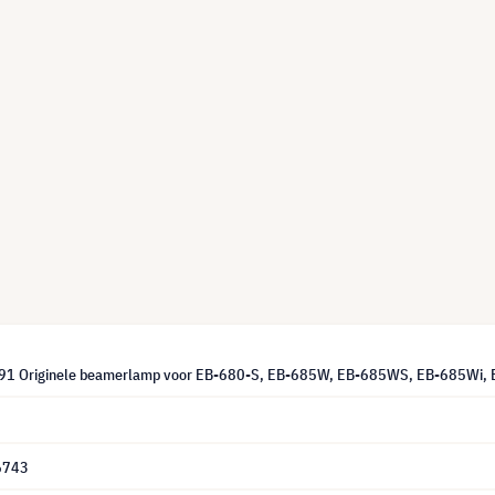
91 Originele beamerlamp voor EB-680-S, EB-685W, EB-685WS, EB-685Wi,
6743