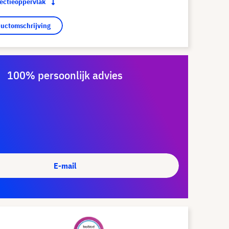
jectieoppervlak
ductomschrijving
100% persoonlijk advies
E-mail