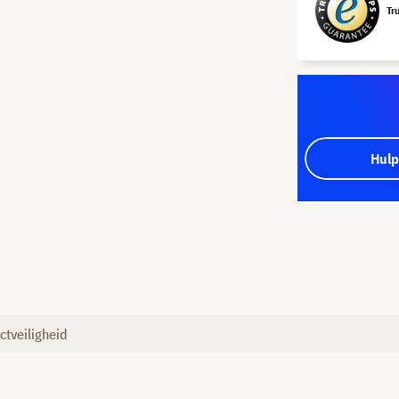
Tr
Hulp
ctveiligheid