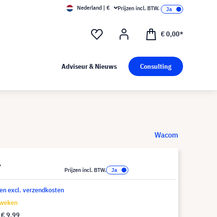
Nederland | €
Prijzen incl. BTW.
€ 0,00*
Adviseur & Nieuws
Consulting
Wacom
*
Prijzen incl. BTW.
 en excl. verzendkosten
 weken
f
€ 9,99