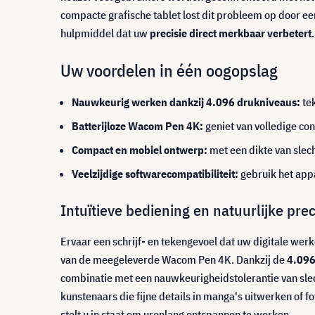
compacte grafische tablet lost dit probleem op door e
hulpmiddel dat uw
precisie direct merkbaar verbetert
.
Uw voordelen in één oogopslag
Nauwkeurig werken dankzij 4.096 drukniveaus:
tek
Batterijloze Wacom Pen 4K:
geniet van volledige co
Compact en mobiel ontwerp:
met een dikte van slech
Veelzijdige softwarecompatibiliteit:
gebruik het appa
Intuïtieve bediening en natuurlijke prec
Ervaar een schrijf- en tekengevoel dat uw digitale we
van de meegeleverde Wacom Pen 4K. Dankzij de
4.096
combinatie met een nauwkeurigheidstolerantie van slech
kunstenaars die fijne details in manga's uitwerken of f
stelt u in staat om urenlang ontspannen te werken.