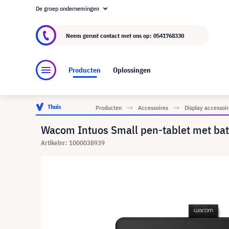
De groep ondernemingen
Over visunext.nl
De visunext Groep
Fabrika
Neem gerust contact met ons op:
0541768330
Producten
Oplossingen
Thuis
Producten
Accessoires
Display accessoir
Wacom Intuos Small pen-tablet met batt
Artikelnr: 1000038939