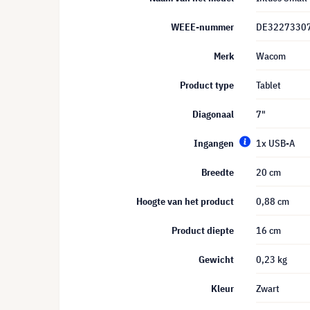
WEEE-nummer
DE3227330
Merk
Wacom
Product type
Tablet
Diagonaal
7"
Ingangen
1x USB-A
Breedte
20 cm
Hoogte van het product
0,88 cm
Product diepte
16 cm
Gewicht
0,23 kg
Kleur
Zwart