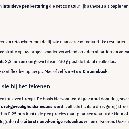
en
intuïtieve penbesturing
die net zo natuurlijk aanvoelt als papier e
en en retoucheer met de fijnste nuances voor natuurlijke resultaten.
ncentratie op uw project zonder vervelend opladen of batterijen verv
ts 8,8 mm en een gewicht van 230 g past de tablet in elke tas.
raat flexibel op uw pc, Mac of zelfs met uw
Chromebook
.
isie bij het tekenen
rken tot leven brengt. De basis hiervoor wordt gevormd door de geav
 drukgevoeligheidsniveaus
wordt zelfs de lichtste druk geregistreer
ts 0,25 mm kunt u de pen precies daar plaatsen waar u de kleur of c
otografen die
uiterst nauwkeurige retouches
willen uitvoeren. Deze