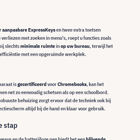
er aanpasbare ExpressKeys
en twee extra toetsen
 verliezen met zoeken in menu's, roept u functies zoals
ij slechts
minimale ruimte
in
op uw bureau
, terwijl het
 efficiëntie met een opgeruimde werkplek.
paraat is
gecertificeerd
voor
Chromebooks
, kan het
en net zo eenvoudig schetsen als op een schoolbord.
buuste behuizing zorgt ervoor dat de techniek ook bij
jectiescherm altijd bij de hand en klaar voor gebruik.
e stap
veaus en de batterijloze pen biedt het een
blijvende