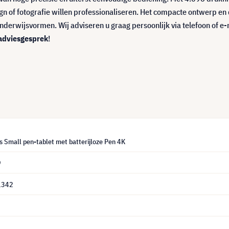
ign of fotografie willen professionaliseren. Het compacte ontwerp
rwijsvormen. Wij adviseren u graag persoonlijk via telefoon of e-ma
 adviesgesprek
!
 Small pen-tablet met batterijloze Pen 4K
9
1342