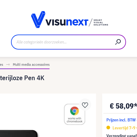
nt
Downloads en persmap
es
Multi media accessoires
erijloze Pen 4K
€ 58,09
Prijzen incl. BTW
Levertijd 7-9
Verzending vana