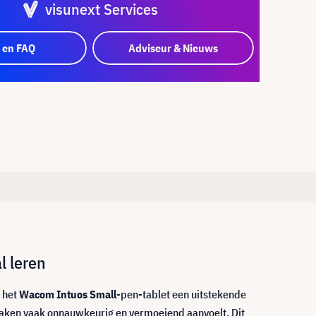
visunext Services
 en FAQ
Adviseur & Nieuws
l leren
 het
Wacom Intuos Small
-pen-tablet een uitstekende
taken vaak onnauwkeurig en vermoeiend aanvoelt. Dit