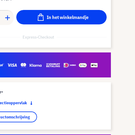
In het winkelmandje
Express-Checkout
7"
jectieoppervlak
ductomschrijving