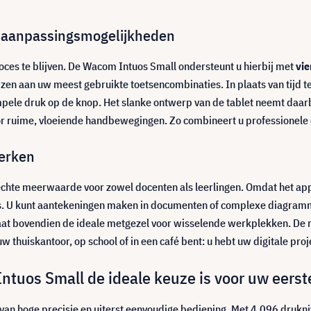
te aanpassingsmogelijkheden
roces te blijven. De Wacom Intuos Small ondersteunt u hierbij met
vi
jzen aan uw meest gebruikte toetsencombinaties. In plaats van tijd te
pele druk op de knop. Het slanke ontwerp van de tablet neemt daarb
or ruime, vloeiende handbewegingen. Zo combineert u professionele
werken
echte meerwaarde voor zowel docenten als leerlingen. Omdat het ap
js. U kunt aantekeningen maken in documenten of complexe diagramm
aat bovendien de ideale metgezel voor wisselende werkplekken. De ro
uw thuiskantoor, op school of in een café bent: u hebt uw digitale pro
tuos Small de ideale keuze is voor uw eerst
 van hoge precisie en uiterst eenvoudige bediening. Met 4.096 drukni