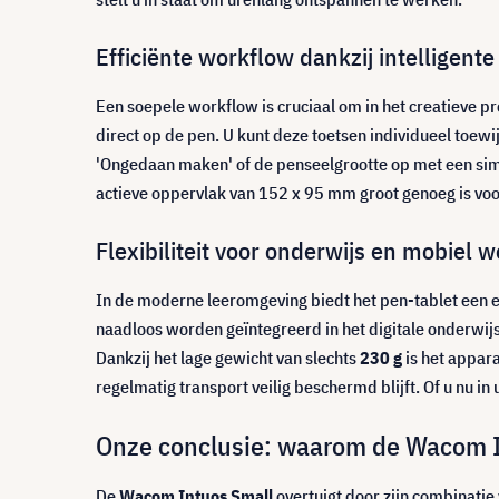
Efficiënte workflow dankzij intelligen
Een soepele workflow is cruciaal om in het creatieve p
direct op de pen. U kunt deze toetsen individueel toewi
'Ongedaan maken' of de penseelgrootte op met een sim
actieve oppervlak van 152 x 95 mm groot genoeg is vo
Flexibiliteit voor onderwijs en mobiel 
In de moderne leeromgeving biedt het pen-tablet een 
naadloos worden geïntegreerd in het digitale onderwi
Dankzij het lage gewicht van slechts
230 g
is het appar
regelmatig transport veilig beschermd blijft. Of u nu in 
Onze conclusie: waarom de Wacom In
De
Wacom Intuos Small
overtuigt door zijn combinatie