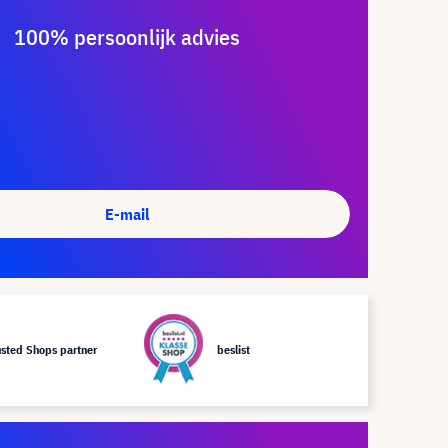
100% persoonlijk advies
E-mail
usted Shops partner
beslist