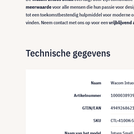
meerwaarde
voor alle mensen die hun passie voor des
tot een toekomstbestendig hulpmiddel voor moderne onde
vinden. Neem contact met ons op voor een
vrijblijvend
Technische gegevens
Naam
Wacom Intuos
Artikelnummer
100003893
GTIN/EAN
494926862
SKU
CTL-4100K-S
Naam van het model
Intuos Small