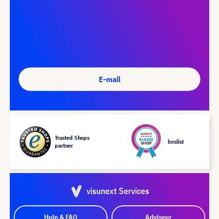
E-mail
Trusted Shops
beslist
partner
visunext Services
Hulp & FAQ
Adviseur