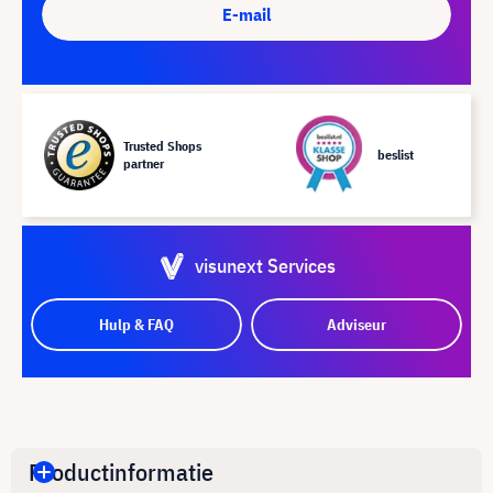
E-mail
Trusted Shops
beslist
partner
visunext Services
Hulp & FAQ
Adviseur
Productinformatie