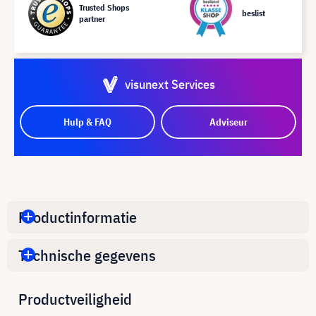
Trusted Shops
beslist
partner
visunext Services
Hulp & FAQ
Adviseur
Productinformatie
Technische gegevens
Productveiligheid