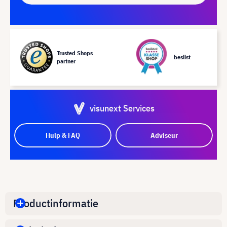
Trusted Shops
beslist
partner
visunext Services
Hulp & FAQ
Adviseur
Productinformatie