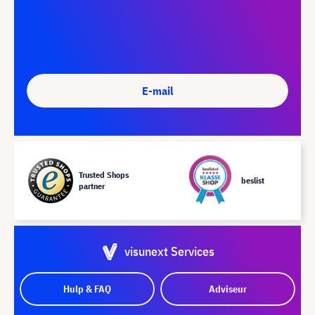
E-mail
Trusted Shops
beslist
partner
visunext Services
Hulp & FAQ
Adviseur