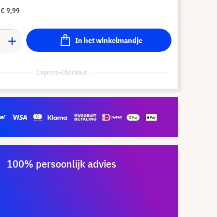
f
€ 9,99
In het winkelmandje
Express-Checkout
100% persoonlijk advies