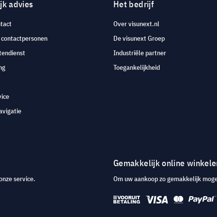
jk advies
Het bedrijf
tact
Over visunext.nl
e contactpersonen
De visunext Groep
tendienst
Industriële partner
ng
Toegankelijkheid
vice
avigatie
Gemakkelijk online winkele
onze service.
Om uw aankoop zo gemakkelijk mogeli