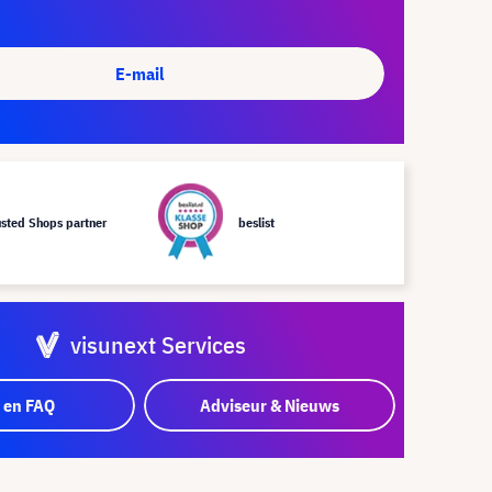
E-mail
usted Shops partner
beslist
visunext Services
 en FAQ
Adviseur & Nieuws