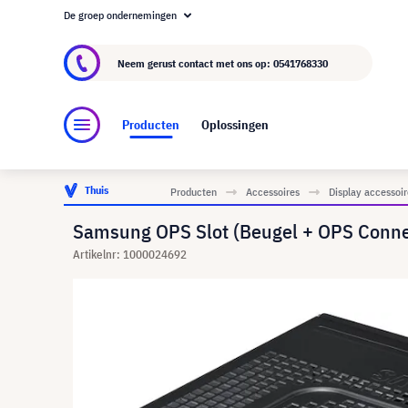
De groep ondernemingen
Over visunext.nl
De visunext Groep
Fabrika
Neem gerust contact met ons op:
0541768330
Producten
Oplossingen
Thuis
Producten
Accessoires
Display accessoir
Samsung OPS Slot (Beugel + OPS Connect
Artikelnr: 1000024692