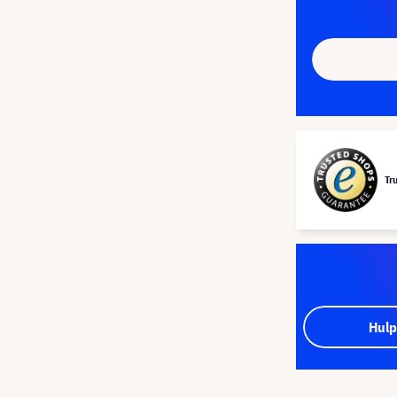
Tr
Hulp