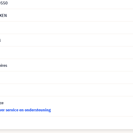
0550
XEN
4
ires
ce
ver service en ondersteuning