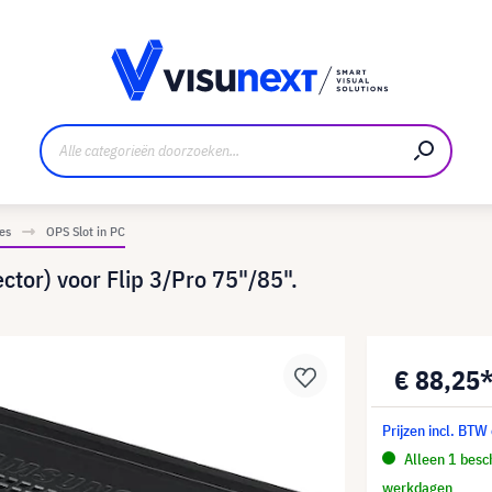
nt
Downloads en persmap
es
OPS Slot in PC
or) voor Flip 3/Pro 75"/85".
€ 88,25
Prijzen incl. BTW
Alleen 1 besch
werkdagen