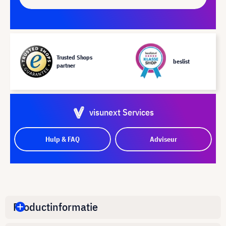
Trusted Shops
beslist
partner
visunext Services
Hulp & FAQ
Adviseur
Productinformatie