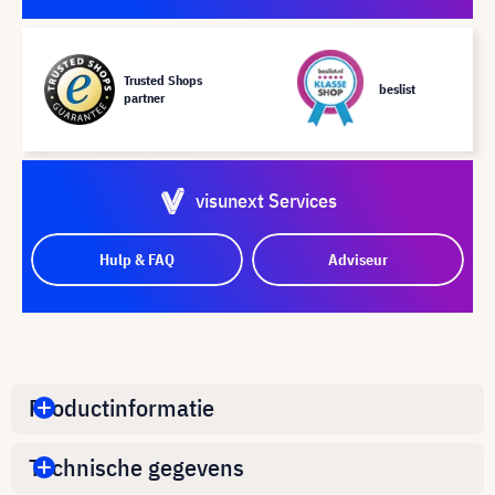
Trusted Shops
beslist
partner
visunext Services
Hulp & FAQ
Adviseur
Productinformatie
Technische gegevens