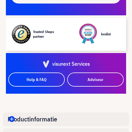
Trusted Shops
beslist
partner
visunext Services
Hulp & FAQ
Adviseur
Productinformatie